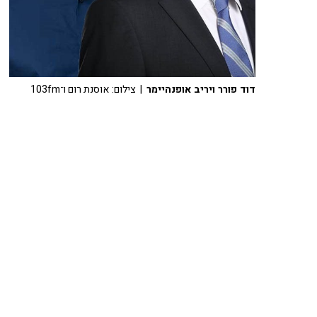
דוד פורר ויריב אופנהיימר
| צילום: אוסנת רום ו־103fm