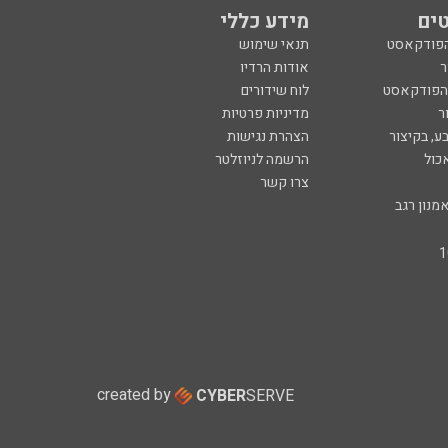
ים
מידע כללי
הפודקאסט
תנאי שימוש
ר
אודות הרדיו
 הפודקאסט
לוח שידורים
ר
מדיניות פרטיות
ע, בקיצור
הצהרת נגישות
כול
הרשמה לניוזלטר
צרו קשר
מנון רגב
created by
CYBER
SERVE