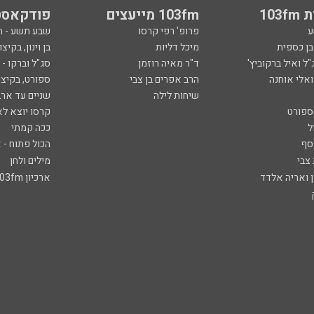
103
103fm מייעצים
פודקאסט
ע
פרופ' רפי קרסו
שבע תשע - 
ובן כספית
מיכל דליות
בן וינון, בקיצו
ל ואיל ברקוביץ'
ד"ר מאיה רוזמן
סג"ל וברקו -
ואלי אוחנה
הרב אפרים בן צבי
ספורט, בקיצו
שיחות לילה
שניים עד ארב
ספורט
קרסו יוצא לא
ל
ככה קמתי
סף
הכול פתוח - א
 צבי
מילים ולחן
ן ואריה אלדד
ארכיון 103fm