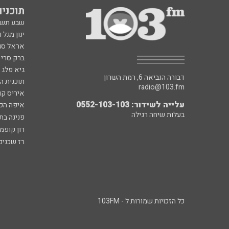
תוכניות fm
שבע תש
ינון מגל 
אראל סג"
ברק סרי 
גיא פלג
דבורה הנביאה 6, רמת השרון
תוכנית ה
radio@103.fm
איריס קו
עלייה לשידור: 0552-103-103
איפה הכ
בעלות שיחה רגילה
פנינה בת
רון קופמ
רז שכניק
כל הזכויות שמורות ל - 103FM