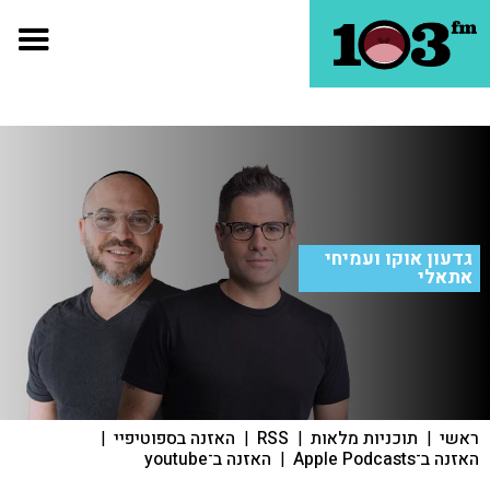
גדעון אוקו ועמיחי
אתאלי
ראשי
|
תוכניות מלאות
|
RSS
|
האזנה בספוטיפיי
|
האזנה ב־Apple Podcasts
|
האזנה ב־youtube