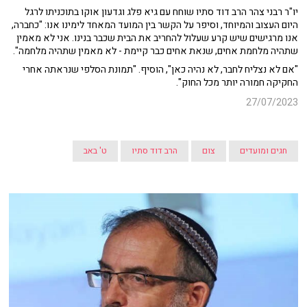
יו"ר רבני צהר הרב דוד סתיו שוחח עם גיא פלג וגדעון אוקו בתוכניתו לרגל
היום העצוב והמיוחד, וסיפר על הקשר בין המועד המאחד לימינו אנו: "כחברה,
אנו מרגישים שיש קרע שעלול להחריב את הבית שכבר בנינו. אני לא מאמין
שתהיה מלחמת אחים, שנאת אחים כבר קיימת - לא מאמין שתהיה מלחמה".
"אם לא נצליח לחבר, לא נהיה כאן", הוסיף. "תמונת הסלפי שנראתה אחרי
החקיקה חמורה יותר מכל החוק".
27/07/2023
חגים ומועדים
צום
הרב דוד סתיו
ט' באב