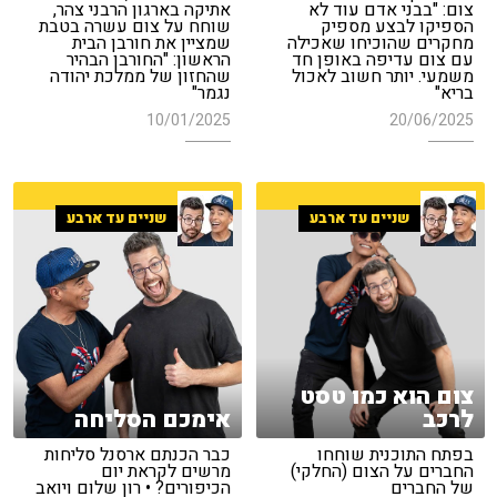
צום: "בבני אדם עוד לא
אתיקה בארגון הרבני צהר,
הספיקו לבצע מספיק
שוחח על צום עשרה בטבת
מחקרים שהוכיחו שאכילה
שמציין את חורבן הבית
עם צום עדיפה באופן חד
הראשון: "החורבן הבהיר
משמעי. יותר חשוב לאכול
שהחזון של ממלכת יהודה
בריא"
נגמר"
10/01/2025
20/06/2025
שניים עד ארבע
שניים עד ארבע
צום הוא כמו טסט
לרכב
אימכם הסליחה
בפתח התוכנית שוחחו
כבר הכנתם ארסנל סליחות
החברים על הצום (החלקי)
מרשים לקראת יום
של החברים
הכיפורים? • רון שלום ויואב