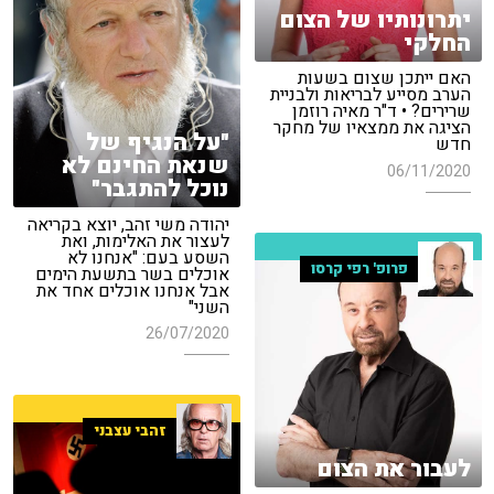
יתרונותיו של הצום
החלקי
האם ייתכן שצום בשעות
הערב מסייע לבריאות ולבניית
שרירים? • ד"ר מאיה רוזמן
הציגה את ממצאיו של מחקר
"על הנגיף של
חדש
שנאת החינם לא
06/11/2020
נוכל להתגבר"
יהודה משי זהב, יוצא בקריאה
לעצור את האלימות, ואת
השסע בעם: "אנחנו לא
פרופ' רפי קרסו
אוכלים בשר בתשעת הימים
אבל אנחנו אוכלים אחד את
השני"
26/07/2020
זהבי עצבני
לעבור את הצום