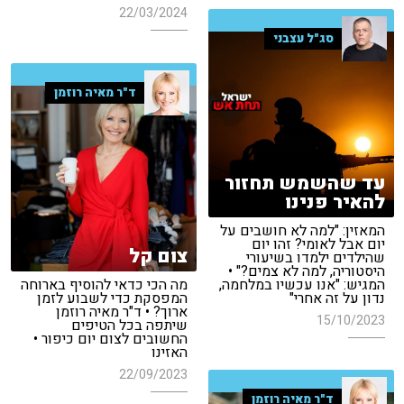
22/03/2024
סג"ל עצבני
ד"ר מאיה רוזמן
עד שהשמש תחזור
להאיר פנינו
המאזין: "למה לא חושבים על
יום אבל לאומי? זהו יום
צום קל
שהילדים ילמדו בשיעורי
היסטוריה, למה לא צמים?" •
המגיש: "אנו עכשיו במלחמה,
מה הכי כדאי להוסיף בארוחה
נדון על זה אחרי"
המפסקת כדי לשבוע לזמן
ארוך? • ד"ר מאיה רוזמן
15/10/2023
שיתפה בכל הטיפים
החשובים לצום יום כיפור •
האזינו
22/09/2023
ד"ר מאיה רוזמן