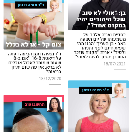
ד"ר מאיה רוזמן
בן: "אולי לא טוב
שכל היהודים יהיו
במקום אחד?"
כספית ואריה אלדד על
משמעותו של יום תשעה
צום קל - או לא בכלל
באב • בן העריך: "הבנו מהי
שנאת חינם לפני נתניהו
ולפיד" • אריה: "מקווה שזכר
ד"ר מאיה רוזמן הביעה דעתה
החורבן יהפוך להיות לאומי"
על דיאטת 16-8: "אם ב-8
שעות שמותר לאכול אוכלים
18/07/2021
לא בריא, אין פה שום יתרון
בריאותי"
18/12/2020
ד"ר מאיה רוזמן
תחשבו טוב