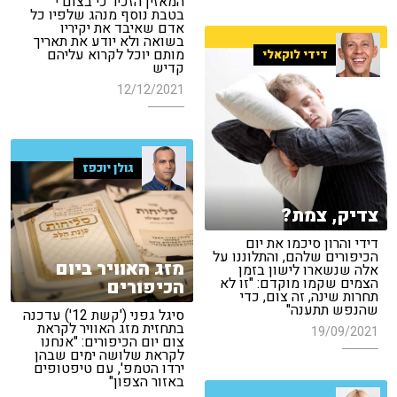
המאזין הזכיר כי בצום י'
בטבת נוסף מנהג שלפיו כל
אדם שאיבד את יקיריו
בשואה ולא יודע את תאריך
מותם יוכל לקרוא עליהם
דידי לוקאלי
קדיש
12/12/2021
גולן יוכפז
צדיק, צמת?
דידי והרון סיכמו את יום
הכיפורים שלהם, והתלוננו על
מזג האוויר ביום
אלה שנשארו לישון בזמן
הצמים שקמו מוקדם: "זו לא
הכיפורים
תחרות שינה, זה צום, כדי
שהנפש תתענה"
סיגל גפני ('קשת 12') עדכנה
בתחזית מזג האוויר לקראת
19/09/2021
צום יום הכיפורים: "אנחנו
לקראת שלושה ימים שבהן
ירדו הטמפ', עם טיפטופים
באזור הצפון"