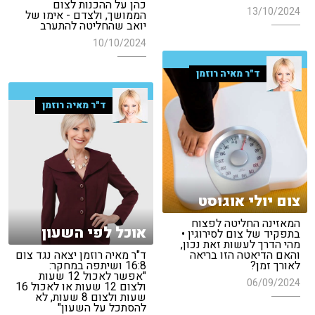
כהן על ההכנות לצום
13/10/2024
הממושך, ולצדם - אימו של
יואב שהחליטה להתערב
10/10/2024
ד"ר מאיה רוזמן
ד"ר מאיה רוזמן
צום יולי אוגוסט
המאזינה החליטה לפצוח
אוכל לפי השעון
בתפקיד של צום לסירוגין •
מהי הדרך לעשות זאת נכון,
והאם הדיאטה הזו בריאה
ד"ר מאיה רוזמן יצאה נגד צום
לאורך זמן?
16:8 ושיתפה במחקר:
"אפשר לאכול 12 שעות
06/09/2024
ולצום 12 שעות או לאכול 16
שעות ולצום 8 שעות, לא
להסתכל על השעון"