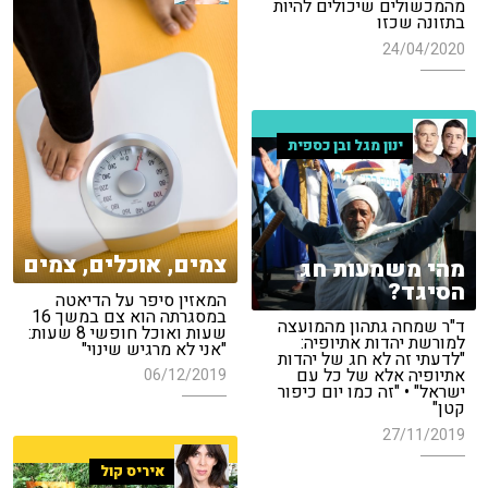
מהמכשולים שיכולים להיות
בתזונה שכזו
24/04/2020
ינון מגל ובן כספית
צמים, אוכלים, צמים
מהי משמעות חג
הסיגד?
המאזין סיפר על הדיאטה
במסגרתה הוא צם במשך 16
ד"ר שמחה גתהון מהמועצה
שעות ואוכל חופשי 8 שעות:
למורשת יהדות אתיופיה:
"אני לא מרגיש שינוי"
"לדעתי זה לא חג של יהדות
אתיופיה אלא של כל עם
06/12/2019
ישראל" • "זה כמו יום כיפור
קטן"
27/11/2019
איריס קול