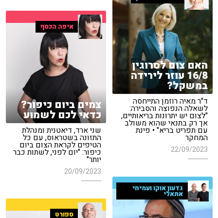
איפה הכסף
האם צום לסרוגין
16/8 עוזר לירידה
במשקל?
ד"ר מאיה רוזמן התייחסה
צמים ביום כיפור?
לשאלה הנפוצה והסבירה:
כדאי לכם לשמוע
"לצום יש יתרונות בריאותיים,
אך רק בתנאי שהוא משולב
עם תפריט בריא" • פינת
שני ארד, דיאטנית ומנהלת
המחקר
התזונה בשטראוס, עם כל
הטיפים לקראת הצום ביום
22/09/2023
כיפור: "יום לפני, לשתות כבר
יותר"
20/09/2023
גדעון אוקו ועמיחי
אתאלי
ספורט