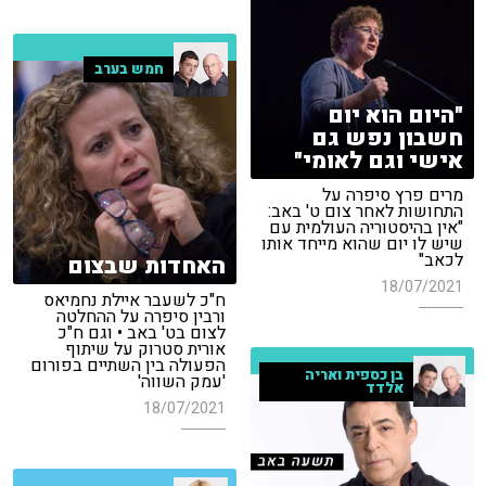
חמש בערב
"היום הוא יום
חשבון נפש גם
אישי וגם לאומי"
מרים פרץ סיפרה על
התחושות לאחר צום ט' באב:
"אין בהיסטוריה העולמית עם
שיש לו יום שהוא מייחד אותו
לכאב"
האחדות שבצום
18/07/2021
ח"כ לשעבר איילת נחמיאס
ורבין סיפרה על ההחלטה
לצום בט' באב • וגם ח"כ
אורית סטרוק על שיתוף
הפעולה בין השתיים בפורום
בן כספית ואריה
'עמק השווה'
אלדד
18/07/2021