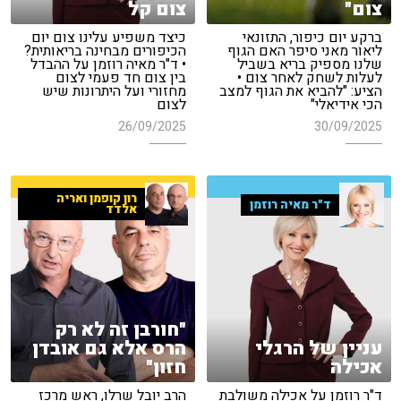
צום"
צום קל
ברקע יום כיפור, התזונאי
כיצד משפיע עלינו צום יום
ליאור מאני סיפר האם הגוף
הכיפורים מבחינה בריאותית?
שלנו מספיק בריא בשביל
• ד"ר מאיה רוזמן על ההבדל
לעלות לשחק לאחר צום •
בין צום חד פעמי לצום
הציע: "להביא את הגוף למצב
מחזורי ועל היתרונות שיש
הכי אידיאלי"
לצום
26/09/2025
30/09/2025
רון קופמן ואריה
ד"ר מאיה רוזמן
אלדד
"חורבן זה לא רק
עניין של הרגלי
הרס אלא גם אובדן
אכילה
חזון"
ד"ר רוזמן על אכילה משולבת
הרב יובל שרלו, ראש מרכז