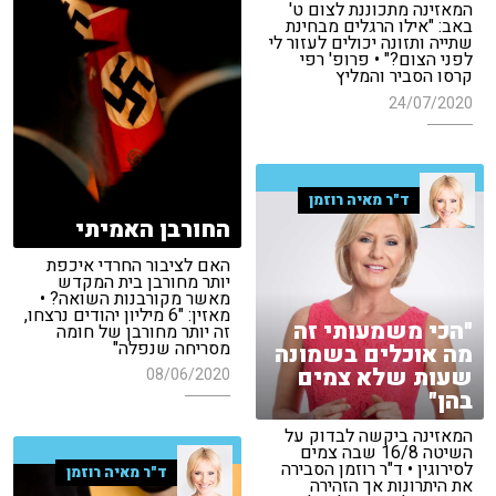
המאזינה מתכוננת לצום ט'
באב: "אילו הרגלים מבחינת
שתייה ותזונה יכולים לעזור לי
לפני הצום?" • פרופ' רפי
קרסו הסביר והמליץ
24/07/2020
ד"ר מאיה רוזמן
החורבן האמיתי
האם לציבור החרדי איכפת
יותר מחורבן בית המקדש
מאשר מקורבנות השואה? •
מאזין: "6 מיליון יהודים נרצחו,
"הכי משמעותי זה
זה יותר מחורבן של חומה
מסריחה שנפלה"
מה אוכלים בשמונה
שעות שלא צמים
08/06/2020
בהן"
המאזינה ביקשה לבדוק על
השיטה 16/8 שבה צמים
לסירוגין • ד"ר רוזמן הסבירה
ד"ר מאיה רוזמן
את היתרונות אך הזהירה