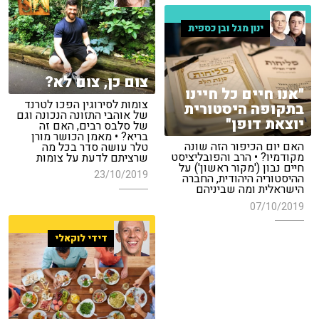
ינון מגל ובן כספית
צום כן, צום לא?
"אנו חיים כל חיינו
צומות לסירוגין הפכו לטרנד
בתקופה היסטורית
של אוהבי התזונה הנכונה וגם
יוצאת דופן"
של סלבס רבים, האם זה
בריא? • מאמן הכושר מורן
האם יום הכיפור הזה שונה
טלר עושה סדר בכל מה
מקודמיו? • הרב והפובליציסט
שרציתם לדעת על צומות
חיים נבון ('מקור ראשון') על
23/10/2019
ההיסטוריה היהודית, החברה
הישראלית ומה שביניהם
07/10/2019
דידי לוקאלי