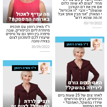
מהיר: "הצום לא שווה כלום
אם אין את דם הקורבן
שנשפך" • זהבי: "זו אכזריות"
מה עדיף לאכול
• המאזין: "אני מבין אותך אבל
זה מה שהוא דרש"
בארוחה המפסקת?
03/10/2022
ד"ר מאיה רוזמן עם תוכנית
מיוחדת ליום הכיפורים, שבה
סיפרה בין היתר גם על טיפים
שיעזרו לכם להתכונן לצום
בצורה טובה
ד"ר מאיה רוזמן
30/09/2022
ד"ר מאיה רוזמן
האם הצום גורם
לירידה במשקל?
לאחר צום של 25 שעות ביום
הכיפורים, רבים מרגישים
רוצים לרדת
שירדו במשקל, האמנם? •
במשקל? לצום זה
פינת המיתוס