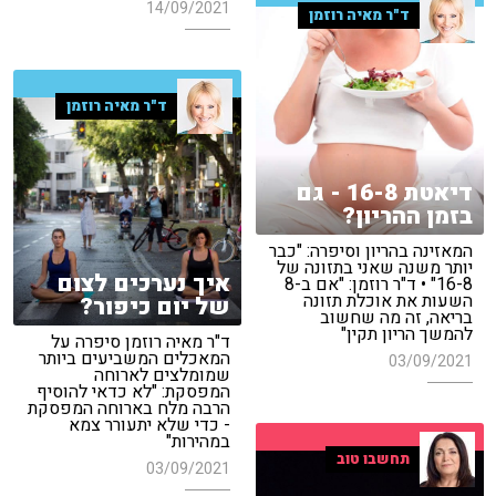
14/09/2021
ד"ר מאיה רוזמן
ד"ר מאיה רוזמן
דיאטת 16-8 - גם
בזמן ההריון?
המאזינה בהריון וסיפרה: "כבר
יותר משנה שאני בתזונה של
איך נערכים לצום
16-8" • ד"ר רוזמן: "אם ב-8
השעות את אוכלת תזונה
של יום כיפור?
בריאה, זה מה שחשוב
להמשך הריון תקין"
ד"ר מאיה רוזמן סיפרה על
המאכלים המשביעים ביותר
03/09/2021
שמומלצים לארוחה
המפסקת: "לא כדאי להוסיף
הרבה מלח בארוחה המפסקת
- כדי שלא יתעורר צמא
במהירות"
תחשבו טוב
03/09/2021