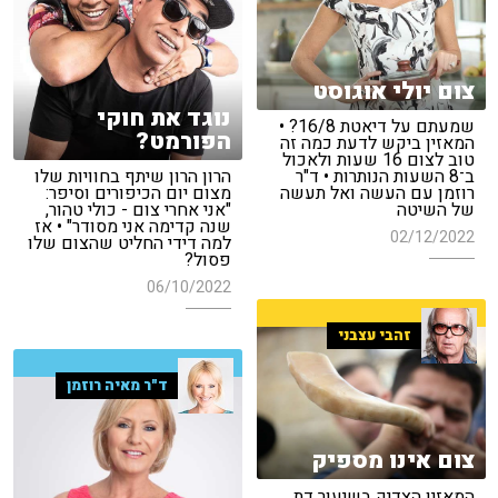
צום יולי אוגוסט
נוגד את חוקי
שמעתם על דיאטת 16/8? •
הפורמט?
המאזין ביקש לדעת כמה זה
טוב לצום 16 שעות ולאכול
ב־8 השעות הנותרות • ד"ר
הרון הרון שיתף בחוויות שלו
רוזמן עם העשה ואל תעשה
מצום יום הכיפורים וסיפר:
של השיטה
"אני אחרי צום - כולי טהור,
שנה קדימה אני מסודר" • אז
02/12/2022
למה דידי החליט שהצום שלו
פסול?
06/10/2022
זהבי עצבני
ד"ר מאיה רוזמן
צום אינו מספיק
המאזין הצדיק בשיעור דת