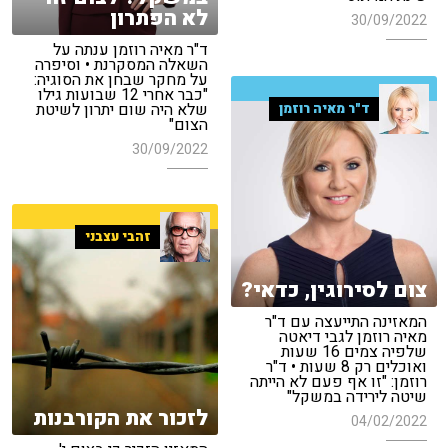
לא הפתרון
30/09/2022
ד"ר מאיה רוזמן ענתה על
השאלה המסקרנת • וסיפרה
על מחקר שבחן את הסוגיה:
"כבר אחרי 12 שבועות גילו
שלא היה שום יתרון לשיטת
ד"ר מאיה רוזמן
הצום"
30/09/2022
זהבי עצבני
צום לסירוגין, כדאי?
המאזינה התייעצה עם ד"ר
מאיה רוזמן לגבי דיאטה
שלפיה צמים 16 שעות
ואוכלים רק 8 שעות • ד"ר
רוזמן: "זו אף פעם לא הייתה
שיטה לירידה במשקל"
לזכור את הקורבנות
04/02/2022