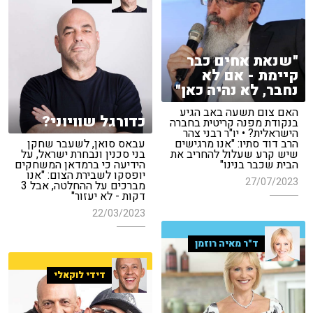
"שנאת אחים כבר
קיימת - אם לא
נחבר, לא נהיה כאן"
האם צום תשעה באב הגיע
כדורגל שוויוני?
בנקודת מפנה קריטית בחברה
הישראלית? • יו"ר רבני צהר
הרב דוד סתיו: "אנו מרגישים
עבאס סואן, לשעבר שחקן
שיש קרע שעלול להחריב את
בני סכנין ונבחרת ישראל, על
הבית שכבר בנינו"
הידיעה כי ברמדאן המשחקים
יופסקו לשבירת הצום: "אנו
27/07/2023
מברכים על ההחלטה, אבל 3
דקות - לא יעזור"
22/03/2023
ד"ר מאיה רוזמן
דידי לוקאלי