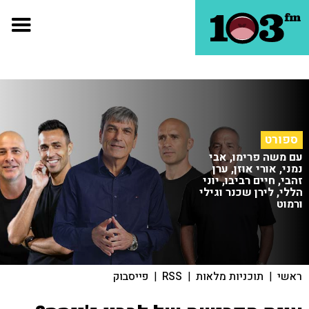
ספורט
עם משה פרימו, אבי
נמני, אורי אוזן, ערן
זהבי, חיים רביבו, יוני
הללי, לירן שכנר וגילי
ורמוט
ראשי
|
תוכניות מלאות
|
RSS
|
פייסבוק