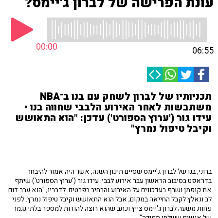
עונת הפרישה של לברון ג'יימס?
00:00
06:55
תכניותיו של לברון לשחק עם בנו ב־NBA
משתבשות לאחר האירוע הלבבי שחווה בנו •
עידו גור ('ערוץ הספורט') עדכן: "הוא התאושש
וקיבל טיפול נמרץ"
ברוני, בנו של לברון ג'יימס שסיים תיכון השנה, אשר היה אמור להיבחר
בדראפט בסיבוב הראשון עבר אירוע לבבי. עידו גור ('ערוץ הספורט') שיתף
את קופמן ושרף בעדכונים על האירוע והרחיב בפרטים. לדבריו, "הוא עבר דום
לב ונאלץ לקבל החייאה במקום, אבל הוא התאושש וקיבל טיפול נמרץ. לפני
פחות משעה לברון ג'יימס צייץ וכתב שהוא רוצה להודות למספר בלתי נגמר
של אנשים ששלחו תמיכה".