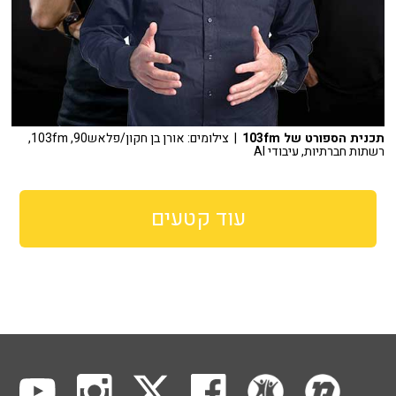
תכנית הספורט של 103fm
| צילומים: אורן בן חקון/פלאש90, 103fm,
רשתות חברתיות, עיבודי AI
עוד קטעים