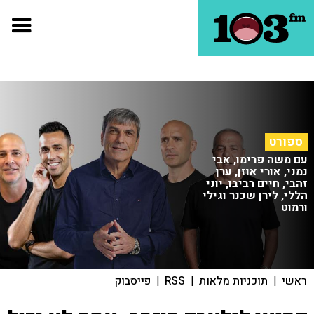
ספורט
עם משה פרימו, אבי
נמני, אורי אוזן, ערן
זהבי, חיים רביבו, יוני
הללי, לירן שכנר וגילי
ורמוט
ראשי
|
תוכניות מלאות
|
RSS
|
פייסבוק