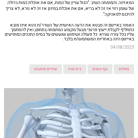
המאזינה. והמומחה השיב: "הכול עניין של כמות, אם את אוכלת כמות גדולה
של שומן רווי אז זה לא בריא, אם את אוכלת במינון אז זה לא נורא, לא צריך
להיכנס לפאניקה".
האמור באייטם זה מבטא את הדעה האישית של השדר/ת והוא אינו מובא
כתחליף לקבלת ייעוץ פרטני מבעל מקצוע המתמחה בתחום, ואין להסתמך
עליו בכל צורה שהיא. כל פעולה ושימוש שנעשים על בסיס התכנים המופיעים
באייטם הינה באחריות המשתמש/ת בלבד.
04/08/2023
מחלות
גוף האדם
כיס מרה
שיניים תותבות