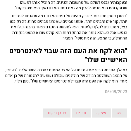
ובעקבותיה נכנס לעולם של מחשבות והגיגים. זה מוביל אותו למשהו
שבעקבותיו הוא מנסה להבין מה זאת נפש האדם ואיך היא חיה ביקום".
"כמובן שאין תשובות, יש רק תהיות על נפש האדם. כמה שאנחנו לומדים
יותר, קוראים ומבינים יותר, אנחנו מבינים שאנחנו מבינים פחות. זה רק כמו
בצל, ממשיכים לקלף קליפות. הוא למעשה התקדם מאוד בהבנה שלו את
הנפש אבל כשהוא גומר את ההתקדמות הוא קולט שהוא כמעט בנקודת
ההתחלה, כי המסע הזה אינסופי", הסביר.
"הוא לקח את העם הזה שבוי לאינטרסים
האישיים שלו"
במהלך השיחה הביע את עמדתו על המצב המתוח בחברה הישראלית. "בעיניי,
על המצב השתלטה חבורה של חוליגנים שכולם נשמעים לתזמורת של בן אדם
אחד. הוא לקח את העם הזה שבוי לאינטרסים האישיים שלו", טען הלוי.
06/08/2023
נפש
פיזיקה
ספרים
פורקן היקום