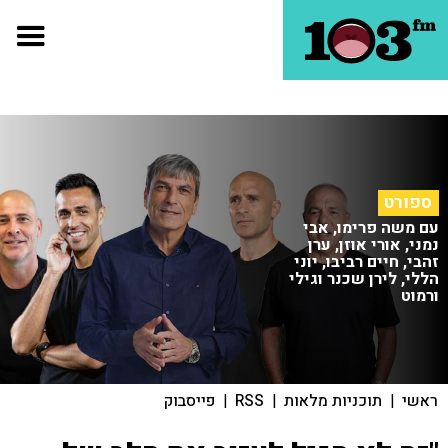
ספורט
עם משה פרימו, אבי
נמני, אורי אוזן, ערן
זהבי, חיים רביבו, יוני
הללי, לירן שכנר וגילי
ורמוט
ראשי
|
תוכניות מלאות
|
RSS
|
פייסבוק