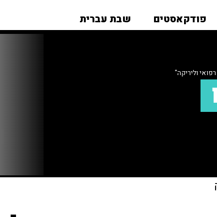
פודקאסטים
שבת עברית
פואי וליריקה"