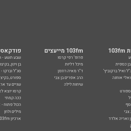
103
103fm מייעצים
פודקאסט
ע
פרופ' רפי קרסו
שבע תשע - 
ובן כספית
מיכל דליות
בן וינון, בקיצו
ל ואיל ברקוביץ'
ד"ר מאיה רוזמן
סג"ל וברקו -
ואלי אוחנה
הרב אפרים בן צבי
ספורט, בקיצו
שיחות לילה
שניים עד ארב
ספורט
קרסו יוצא לא
ל
ככה קמתי
סף
הכול פתוח - א
 צבי
מילים ולחן
ן ואריה אלדד
ארכיון 103fm