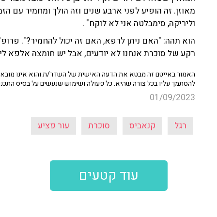
מאוזן. זה הופיע לפני ארבע שנים וזה הולך ומחמיר עם הזמ
וליריקה, סימבלטה אני לא לוקח" .
הוא תהה: "האם ניתן לרפא, האם זה יכול להחמיר?". פרופ' 
רקע של סוכרת אנחנו לא יודעים, אבל יש חומצה אלפא לי
האמור באייטם זה מבטא את הדעה האישית של השדר/ת והוא אינו מובא כ
להסתמך עליו בכל צורה שהיא. כל פעולה ושימוש שנעשים על בסיס התכנ
01/09/2023
רגל
קנאביס
סוכרת
עור פציע
עוד קטעים