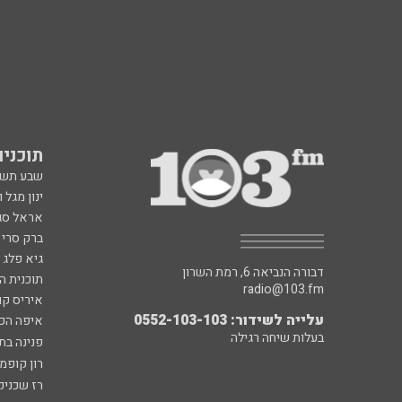
תוכניות fm
שבע תש
ינון מגל 
אראל סג"
ברק סרי 
גיא פלג
דבורה הנביאה 6, רמת השרון
תוכנית ה
radio@103.fm
איריס קו
עלייה לשידור: 0552-103-103
איפה הכ
בעלות שיחה רגילה
פנינה בת
רון קופמ
רז שכניק