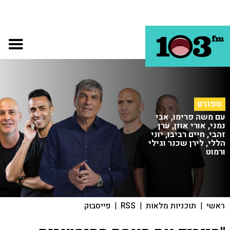
ספורט
עם משה פרימו, אבי
נמני, אורי אוזן, ערן
זהבי, חיים רביבו, יוני
הללי, לירן שכנר וגילי
ורמוט
ראשי
|
תוכניות מלאות
|
RSS
|
פייסבוק