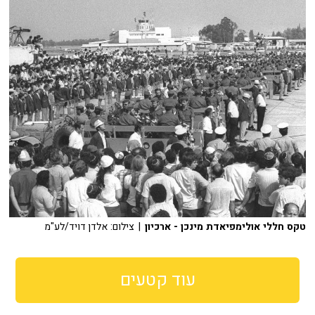
טקס חללי אולימפיאדת מינכן - ארכיון
| צילום: אלדן דויד/לע"מ
עוד קטעים