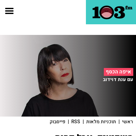
איפה הכסף
עם ענת דוידוב
ראשי
|
תוכניות מלאות
|
RSS
|
פייסבוק