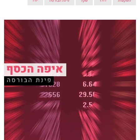
השקעות
דולר
שקל
פינת הבורסה
יורו