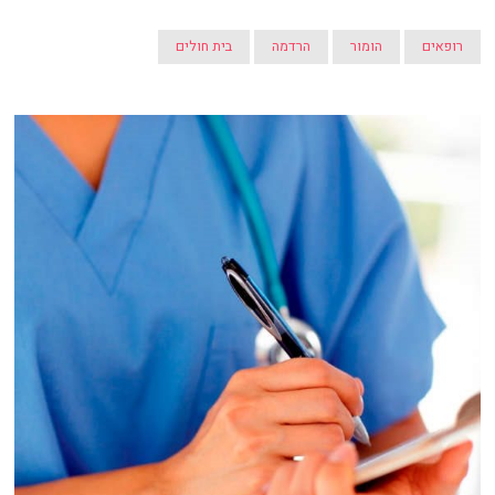
רופאים
הומור
הרדמה
בית חולים