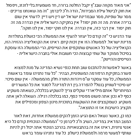
"אני מאוד מקווה שבג"ץ יקבל החלטה ברורה, חד משמעית בלי לזגזג, ויפסול
את חוק לביטול עילת הסבירות", הודה ח"כ ליברמן. "זה מה שאנחנו צריכים -
מסר של שפיות, מסר שבמדינת ישראל יש דין ויש דיין. לדעתי אין שום
ברירה אחרת. מה זה חוק יסוד? אין בחקיקה הישראלית אין הגדרה מה זה
חוק יסוד. אין דבר כזה, אין הגדרה. אין לנו חוקי יסוד, אין לנו חוקה".
עוד הדגיש כי "זה קודם כל יעזור להעיף את הממשלה הכי כושלת בתולדות
מדינת ישראל. לממשלה הזו אין זכות קיום. ראינו את הקואליציה ההזויה הזו,
הקואליציה של כל האנשים שתוקפים את הטייסים, הרי הממשלה הזו עוסקת
בסיכול ממוקד של שתי קבוצות הכי חשובות אולי בחברה הישראלית -
הטייסים וההייטק".
באשר לאפשרות להתכנס שוב תחת כנפי נשיא המדינה על מנת למצוא
פשרה בחקיקת הרפורמה המשפטית, הבהיר: "כל עוד נתניהו עומד בראשות
הממשלה, כל עוד עסקני ש"ס ויהדות התורה חלק מהממשלה - אין שום סיכוי.
יש סיכוי לשוויון בנטל? להפרדה בין דת למדינה? לסגור את כל המשרדים
המיותרים? אותם מיליארדי שקלים צריך להשקיע בכלכלה, כשאתה משקיע
כסף לא נכון אתה פשוט מפסיד כסף, כמו בכלכלה רגילה. השאלה לאן אתה
משקיע. כשמקצצים את ההשקעות בתוכנית מיגון הצפון ומכפילים את
תקציב הישיבות אז זו התוצאה".
כמו כן, כאשר נשאל האם הגיע הזמן להקים ממשלת אחדות, זאת לאור
המצב המדאיג במדינה, השיב ח"כ ליברמן כי "הממשלה הנוכחית קודם כל היא
אנטי ציונית, ראינו את זה בהתבטאויות. בהרכב הנוכחי אתה יכול רק להיות
שותף למעשי מרמה ולממשלת כישלון. כל עוד נתניהו עומד בראש