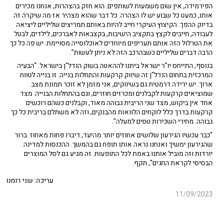
הפירמידה, אין שום משמעות לשותפים. הוא חזק בהצהרות, אנחנו מכירים
אותו, כמעט כל שבוע יש לו הצהרה. כל דבר שהוא מצהיר אז מה שיקרה זה
בדיוק ההפך. הקיצוץ העיקרי חייב להיות באותם תמריצים שליליים ליציאה
לעבודה, חייבים לקצץ בתקציב הישיבות, בקצבאות לאברכים, לילדים, לבטל
את הטרלול הזה אותם תעריפים מיוחדים לאוכלוסייה מסויימת. יש פה כל כך
הרבה דברים שליליים כשבהרכב הזה לא ניתן לעשות".
בנוסף, התייחס יו"ר ישראל ביתנו לההאטה בשוק הנדל"ן בישראל. "הבעיה
המרכזית בתחום הנדל"ן זה שיווק קרקעות והתחלות בנייה. זו בנייה לטווח
ארוך. יש ירידה דרמטית גם בשיווקים, אני מזמן לא זוכר תמונת מצב
שמוציאים קרקעות לקבלנים ומכרזים חוזרים, וגם בהתחלות הבנייה. מצד
אחד אין ביקוש, מצד שני הריבית גבוהה מאוד, וקבלנים כשהם רוכשים
קרקעות בדרך כלל לוקחים הלוואות מהבנקים, וזה לא משתלם בריבית כל כך
גבוהה. מחירי השכירות טסים למעלה".
"כבר עכשיו הגירעון שלושים אחוזים יותר מהיעד, דיברו פחות מאחוז. ברור
שהגירעון ימשיך ואנחנו נראה אותו תופח גם בהמשך. ההכנסות למדינה
יורדות וזה מוביל אותנו באמת לכל התופעות. זה מגיע גם לסל המוצרים
הבסיסי לקראת החגים", תקף.
עריכה: שני רומנו
11/09/2023