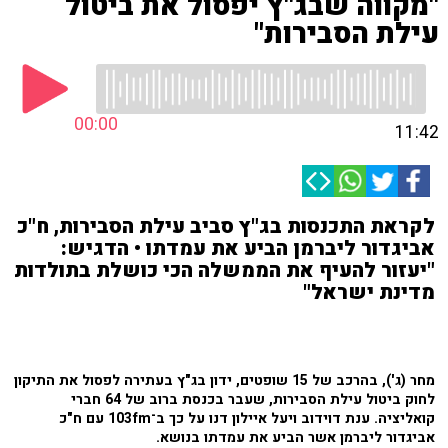
"מקווה שבג"ץ יפסול את ביטול
עילת הסבירות"
00:00
11:42
לקראת התכנסות בג"ץ סביב עילת הסבירות, ח"כ
אביגדור ליברמן הביע את עמדתו • הדגיש:
"יעזור להעיף את הממשלה הכי כושלת בתולדות
מדינת ישראל"
מחר (ג'), בהרכב של 15 שופטים, ידון בג"ץ בעתירה לפסול את התיקון
לחוק ביטול עילת הסבירות, שעבר בכנסת ברוב של 64 חברי
קואליציה. ענת דוידוב ויעל איילון דנו על כך ב־103fm עם ח"כ
אביגדור ליברמן אשר הביע את עמדתו בנושא.