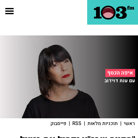
איפה הכסף
עם ענת דוידוב
ראשי
|
תוכניות מלאות
|
RSS
|
פייסבוק