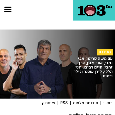
ספורט
עם משה פרימו, אבי
נמני, אורי אוזן, ערן
זהבי, חיים רביבו, יוני
הללי, לירן שכנר וגילי
ורמוט
ראשי
|
תוכניות מלאות
|
RSS
|
פייסבוק