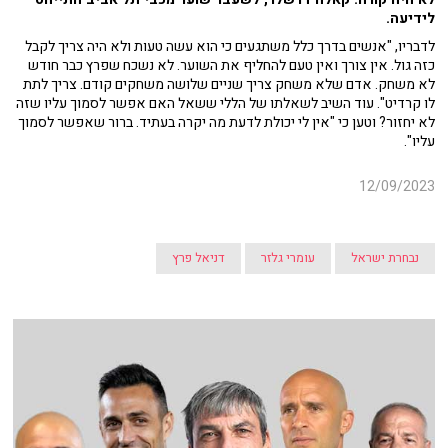
לידיעה.
לדבריו, "אנשים בדרך כלל משתגעים כי הוא עשה טעות ולא היה צריך לקבל
כזה גול. אין צורך ואין טעם להחליף את השוער. לא נשכח שפרץ כבר חודש
לא משחק. אדם שלא משחק צריך שניים שלושה משחקים קודם. צריך לתת
לו קרדיט". עוד השיב לשאלתו של הללי ששאל האם אפשר לסמוך עליו שזה
לא יחזור? וטען כי "אין לי יכולת לדעת מה יקרה בעתיד. ברור שאפשר לסמוך
עליו".
12/09/2023
נבחרת ישראל
עומרי גלזר
דניאל פרץ