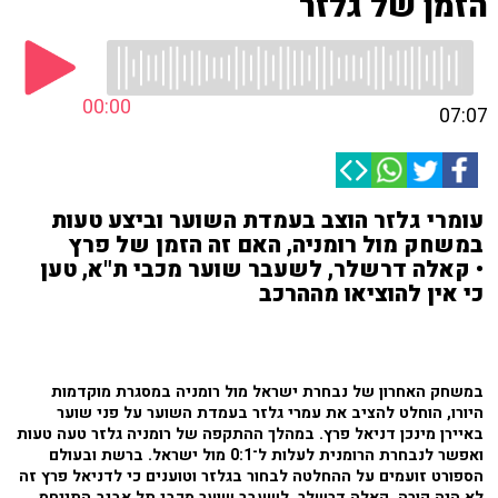
הזמן של גלזר
00:00
07:07
עומרי גלזר הוצב בעמדת השוער וביצע טעות
במשחק מול רומניה, האם זה הזמן של פרץ
• קאלה דרשלר, לשעבר שוער מכבי ת"א, טען
כי אין להוציאו מההרכב
במשחק האחרון של נבחרת ישראל מול רומניה במסגרת מוקדמות
היורו, הוחלט להציב את עמרי גלזר בעמדת השוער על פני שוער
באיירן מינכן דניאל פרץ. במהלך ההתקפה של רומניה גלזר טעה טעות
ואפשר לנבחרת הרומנית לעלות ל־0:1 מול ישראל. ברשת ובעולם
הספורט זועמים על ההחלטה לבחור בגלזר וטוענים כי לדניאל פרץ זה
לא היה קורה. קאלה דרשלר, לשעבר שוער מכבי תל אביב התייחס