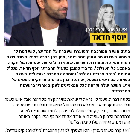
בתום השנה המורכבת והסוערת שעברה על המדינה, כשנדמה כי
השסע בעם נעשה עמוק יותר ויותר, סיון כהן בחרה כאיש השנה שלה
דמות מפייסת ומעוררת השראה שתיארה כ'אי של שפיות ושל תקווה
באמצע כל הטרלול'. מדבור כמובן בפעיל החברתי יוסף חדאד, מנכ"ל
עמותת 'ביחד ערבים זה לזה' ומומחה להסברה ישראלית בעולם.
בשיחה עם ניסים משעל, שיתפה כהן בפרטים מרתקים נוספים על
איש השנה שלה וקראה לכל המאזינים לעקוב אחריו ברשתות
החברתיות.
בפתח דבריה, טענה כי "נראה לי שזאת בחירה קצת מפתיעה, אבל איש השנה
שלי הוא יוסף חדאד. אני לא בטוחה שכל המאזינים שלנו יודעים מי זה -
מדובר מערבי, נוצרי, קתולי שנולד לחיפה, בן לכומר שהתגייס לצבא
ובמלחמת הלבנון השנייה הוא איבד אפילו את כף רגלו בקרב. באותה
ההזדמנות, היחידה שלו קיבלה צל"ש".
"ואז קרה משהו מעניין - הוא הצטרף לארגון ההסברה 'מילואימניקים בחזית',