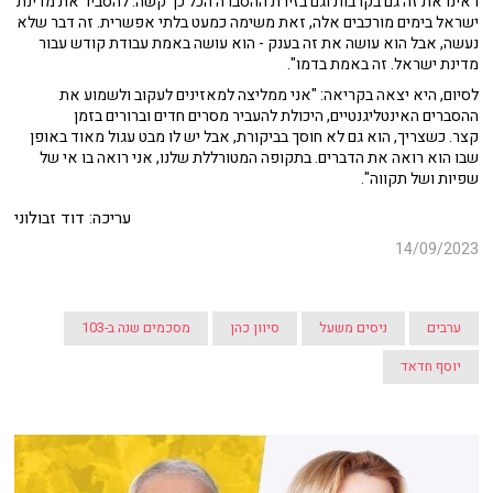
ראינו את זה גם בקרבות וגם בזירת ההסברה הכל כך קשה. להסביר את מדינת
ישראל בימים מורכבים אלה, זאת משימה כמעט בלתי אפשרית. זה דבר שלא
נעשה, אבל הוא עושה את זה בענק - הוא עושה באמת עבודת קודש עבור
מדינת ישראל. זה באמת בדמו".
לסיום, היא יצאה בקריאה: "אני ממליצה למאזינים לעקוב ולשמוע את
ההסברים האינטליגנטיים, היכולת להעביר מסרים חדים וברורים בזמן
קצר. כשצריך, הוא גם לא חוסך בביקורת, אבל יש לו מבט עגול מאוד באופן
שבו הוא רואה את הדברים. בתקופה המטורללת שלנו, אני רואה בו אי של
שפיות ושל תקווה".
עריכה: דוד זבולוני
14/09/2023
ערבים
ניסים משעל
סיוון כהן
מסכמים שנה ב-103
יוסף חדאד