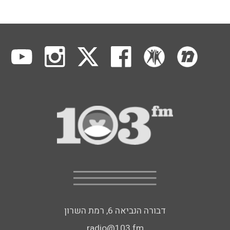
דבורה הנביאה 6, רמת השרון
radio@103.fm