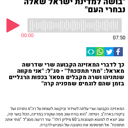
"בושה למדינת ישראל שאלה
נבחרי העם"
00:00
07:50
כך לדברי המאזינה הקבועה שרי שדרשה
מאראל: "מתי תתפכח?" • סג"ל: "אני מקווה
שנתניהו ושרה מקבלים מסאז' בכפות הרגליים
בזמן שהם לוגמים שמפניה קרה"
המאזינה הקבועה שרי עלתה לשידור וביקשה לשוחח על רה"מ נתניהו ועל
ביקורו בארה"ב. הטיחה: "הוא בורח שוב ממה שקורה במדינה, הכול בוער פה,
שוב יוצא לו למשא תענוגות ב־60 מיליון דולר". עוד דרשה מסג"ל: "מתי אתה
תתפכח". אל תפספסו את התגובה של המגיש לדבריה.