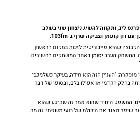
רנס ליג, ותקווה להשיג ניצחון שני בשלב
 רון קופמן וצביקה שרף ב־103fm.
 הקבוצה שהיא פייבוריטית לזכות במקום הראשון
חת. המשחק הערב יסומן כאחד המשחקים החשובים
.
וסקרה: "העניין הזה הוא חידה, בעיקר כשלמכבי
תה בחלק הקדמי או אפילו בלם, ובסופו של דבר
ודעים. המשפט היחיד שהוא אמר זה שברגע שהוא
זה שיפר מאוד את היכולת של רועי משפתי. זה מה