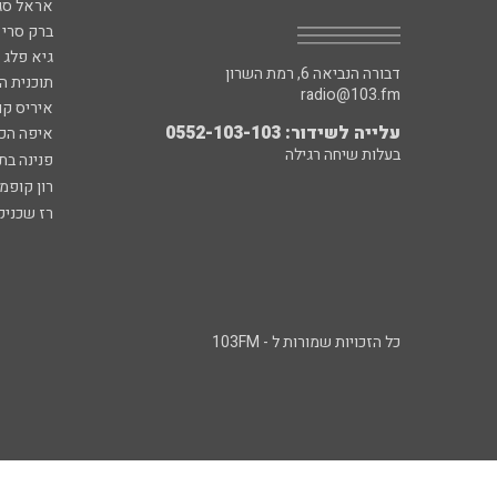
אראל סג"
ברק סרי 
גיא פלג
דבורה הנביאה 6, רמת השרון
תוכנית ה
radio@103.fm
איריס קו
עלייה לשידור: 0552-103-103
איפה הכ
בעלות שיחה רגילה
פנינה בת
רון קופמ
רז שכניק
כל הזכויות שמורות ל - 103FM