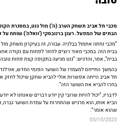
טובה"
מכבי תל אביב תשחק הערב (ה') מול גנט, במסגרת הקונפ
הבתים של המפעל. רענן ברנובסקי ('וואלה') שוחח על כך עם
"מכבי נחתה אתמול בבלגיה. עבורה, זה בעיקרון משחק מול
בבית הזה. במכבי מאוד רוצים לחזור לפחות עם נקודה א
בבית", אמר, והדגיש: "גנט מגיעה בתקופה קצת פחות טובה"
בהמשך התייחס למעמדו של השוער הפנמי החדש, אורלנדו מ
תל אביב הייתה אפשרות אולי להביא שחקן שיכול לחזק או
בחרו להביא את השוער הזה".
לדבריו, "יכול להיות שרובי קין יודע דברים שאנחנו לא י
הביא אותו, הוא מרגיש שהתחרות על עמדת השוער גברה, ו
שהוא אומר".
05/10/2023