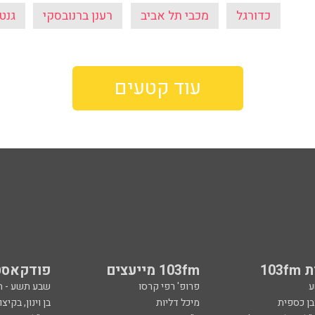
כדורגל
מכבי תל אביב
רענן ברנובסקי
גנט
עוד קטעים
103
103fm מייעצים
פודקאסט
ע
פרופ' רפי קרסו
שבע תשע - 
ובן כספית
מיכל דליות
בן וינון, בקיצו