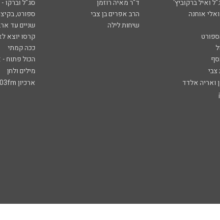
ל ואיל ברקוביץ'
ד"ר מאיה רוזמן
סג"ל וברקו -
ואלי אוחנה
הרב אפרים בן צבי
ספורט, בקיצו
שיחות לילה
שניים עד ארב
ספורט
קרסו יוצא לא
ל
ככה קמתי
סף
הכול פתוח - א
 צבי
מילים ולחן
ן ואריה אלדד
ארכיון 103fm