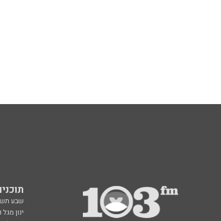
תוכניות fm
שבע תש
ינון מגל 