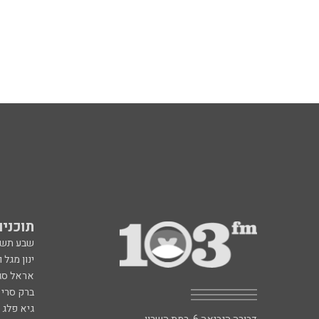
תוכניות fm
שבע תש
ינון מגל 
אראל סג"
ברק סרי 
גיא פלג