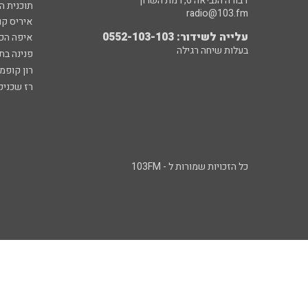
דבורה הנביאה 6, רמת השרון
תוכנית ה
radio@103.fm
איריס קו
עלייה לשידור: 0552-103-103
איפה הכ
בעלות שיחה רגילה
פנינה בת
רון קופמ
רז שכניק
כל הזכויות שמורות ל - 103FM