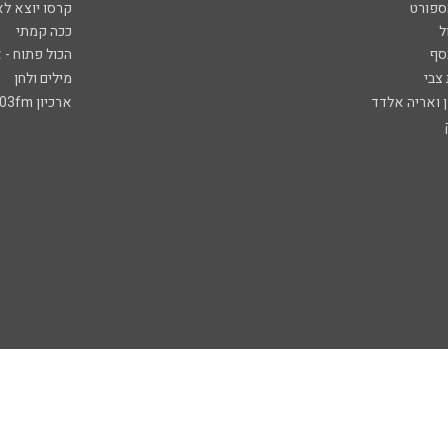
ספורט
קרסו יוצא לא
ל
ככה קמתי
סף
הכול פתוח - א
 צבי
מילים ולחן
ן ואריה אלדד
ארכיון 103fm