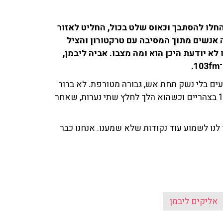
חלו להסתבך וכאוס שלט בכול, החליט לאזור
ה אנשים מתוך המסיבה עם טרקטורון והציל
א יודעת היכן הוא ומה מצבו. אביה ליבמן,
עים בלי נשק תחת אש, גבורה מטורפת. לא ברור
כל כך מה היה, תמונת המצב האחרונה שיש לנו היא מ־14:00 בצהריים וכשהוא הלך לחלץ שתי נערות, שאחר
לנו לשמוע עוד נקודות שלא שמענו. אנחנו כבר
אליקים ליבמן