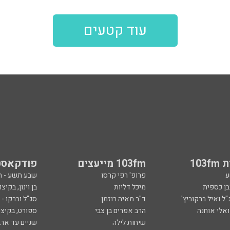
עוד קטעים
103
103fm מייעצים
פודקאסט
ע
פרופ' רפי קרסו
שבע תשע - 
ובן כספית
מיכל דליות
בן וינון, בקיצו
ל ואיל ברקוביץ'
ד"ר מאיה רוזמן
סג"ל וברקו -
ואלי אוחנה
הרב אפרים בן צבי
ספורט, בקיצו
שיחות לילה
שניים עד ארב