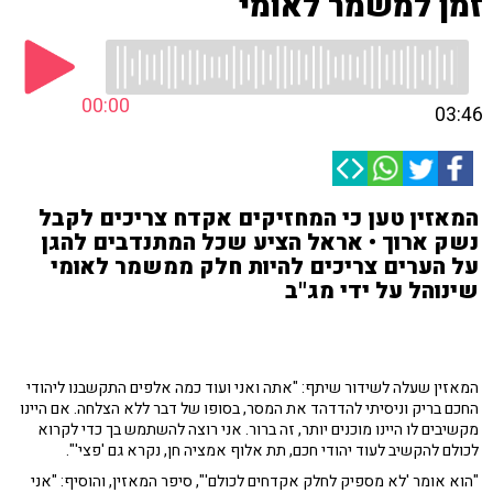
זמן למשמר לאומי
00:00
03:46
המאזין טען כי המחזיקים אקדח צריכים לקבל
נשק ארוך • אראל הציע שכל המתנדבים להגן
על הערים צריכים להיות חלק ממשמר לאומי
שינוהל על ידי מג"ב
המאזין שעלה לשידור שיתף: "אתה ואני ועוד כמה אלפים התקשבנו ליהודי
החכם בריק וניסיתי להדדהד את המסר, בסופו של דבר ללא הצלחה. אם היינו
מקשיבים לו היינו מוכנים יותר, זה ברור. אני רוצה להשתמש בך כדי לקרוא
לכולם להקשיב לעוד יהודי חכם, תת אלוף אמציה חן, נקרא גם 'פצי'".
"הוא אומר 'לא מספיק לחלק אקדחים לכולם'", סיפר המאזין, והוסיף: "אני