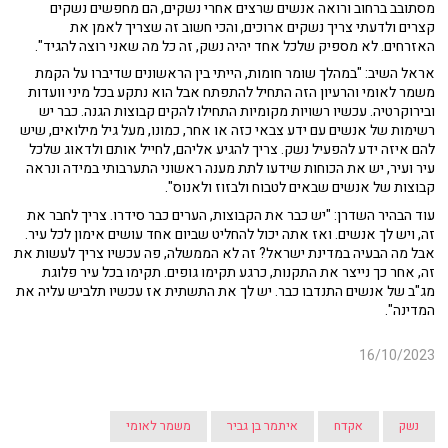
מסתובב ברחוב ורואה אנשים שרצים אחרי נשקים, הם מחפשים נשקים
קצרים ולדעתי צריך נשקים ארוכים, והכי חשוב זה שצריך לאמן את
האזרחים. לא מספיק שלכל אחד יהיה נשק, זה כל מה שאני רוצה להגיד".
אראל השיב: "במהלך שומר חומות, הייתי בין הראשונים שדיברו על הקמת
משמר לאומי והרעיון הזה התחיל להתפתח אבל הוא נתקע בכל מיני וועדות
ובירוקרטיה. עכשיו רשויות מקומיות התחילו להקים קבוצות הגנה. כבר יש
רשימות של אנשים עם ידע צבאי כזה או אחר, כמונו, מעל גיל מילואים, שיש
להם איזה ידע להפעיל נשק. צריך להגיע אליהם, לחייל אותם ולדאוג שלכל
עיר ועיר, יש את הכוחות שידעו לתת מענה ראשוני התערבותי במידה ונראה
קבוצות של אנשים שבאים לטבוח ולבזוז ולאנוס".
עוד הבהיר השדרן: "יש כבר את הקבוצות, הערים כבר סידרו. צריך לחבר את
זה, ויש לך אנשים. ואז אתה יכול להחליט שביום אחד עושים אימון לכל עיר.
אבל מה הבעיה במדינת ישראל? זה לא הממשלה, פה עכשיו צריך לעשות את
זה, אחר כך נייצר את התקנות, כרגע תקימו גופים. תקימו בכל עיר פלוגת
מג"ב של אנשים התנדבו כבר. יש לך את התשתית אז עכשיו תלביש עליה את
המדינה".
16/10/2023
נשק
אקדח
איתמר בן גביר
משמר לאומי