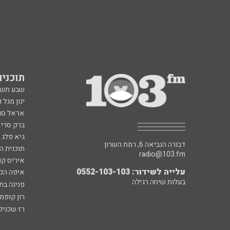
תוכניות fm
שבע תש
ינון מגל 
אראל סג"
ברק סרי 
גיא פלג
דבורה הנביאה 6, רמת השרון
תוכנית ה
radio@103.fm
איריס קו
עלייה לשידור: 0552-103-103
איפה הכ
בעלות שיחה רגילה
פנינה בת
רון קופמ
רז שכניק