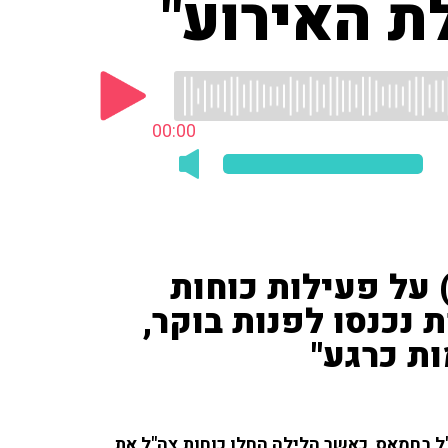
ת האירוע"
00:00
ל לב רם ('מעריב' ו־103fm) על פעילות כוחות
 נכנסו לפנות בוקר,
ת כרגע"
ה הקשה של צה"ל בחמאס, כאשר הלילה החלו כוחות צה"ל את