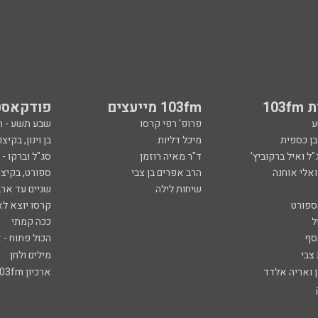
103
103fm מייעצים
פודקאסט
ע
פרופ' רפי קרסו
שבע תשע - 
ובן כספית
מיכל דליות
בן וינון, בקיצו
ל ואיל ברקוביץ'
ד"ר מאיה רוזמן
סג"ל וברקו -
ואלי אוחנה
הרב אפרים בן צבי
ספורט, בקיצו
שיחות לילה
שניים עד ארב
ספורט
קרסו יוצא לא
ל
ככה קמתי
סף
הכול פתוח - א
 צבי
מילים ולחן
ן ואריה אלדד
ארכיון 103fm