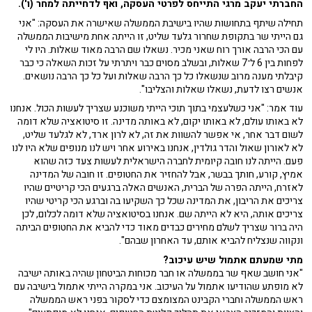
החברתי יעקב מרגי התייחס לפרטי העסקה, ואף לדחייתה למחר (ו').
תחילה שיתף בתחושות שהיו בישיבת הממשלה שאישרה את העסקה: "אני
גם הייתי שר בתקופת שחרור גלעד שליט, זו הייתה אחת מישיבות הממשלה
עם הכי הרבה אורך רוח שאני מכיר. נשאלו שם הרבה מאוד שאלות. היו לי
לפחות בין 6 ל־7 שאלות, ובשלב מסוים כבר ויתרתי על זכות השאלה כי כבר
קיבלתי מענה מרוב שנשאלו כל כך הרבה שאלות ועל כל כך הרבה נושאים.
אנשים רצו לדעת, נשאלו שאלות והצליבו".
עוד אמר: "אני כשלעצמי בתוך תוכי הייתי משוכנע שצריך לעשות הכול. אנחנו
לא באותו עולם, לא באותו יקום, לא באותה מדינה. זו סיטואציה שלא דומה
לשום דבר אחר, אי אפשר להשוות את זה, לא לרון ארד, לא לגלעד שליט,
לא לאורון שאול והדר גולדין, אנחנו באירוע אחר ויש לנו מנופים שלא היו לנו
פעם. הייתה לנו חובה קיומית לחברה הישראלית לעשות צעד כזה שהוא
אמיץ, קורע, חותך בבשר, אבל להחזיר את החטופים. זו חובה של המדינה
לאזרח, הייתה הפרה של הברית, האנשים האלה ברגעים הכי קריטיים שהיו
צריכים את הריבון, את המדינה שכל כך השקיעו בה וברגע הכי קריטי שהיו
צריכים אותה, היא לא הייתה שם. אנחנו בסיטואציה שלא דומה לכלום, לכן
היה ברור שצריך לשלם מחירים כבדים מאוד כדי להביא את החטופים הביתה
ונקווה שנצליח להביא אותם, עד האחרון שבהם".
מתי שמעתם אתמול שיש עיכוב?
"אני חושב שאף שר בממשלה או חבר מכוחות הביטחון שהיה באותה ישיבה
לא מופתע שהודיעו אתמול על העיכוב. אני במקרה הייתי אתמול בישיבה עם
ראש הממשלה וחברי הקבינט המצומצם כדי לסקור בפני ראש הממשלה