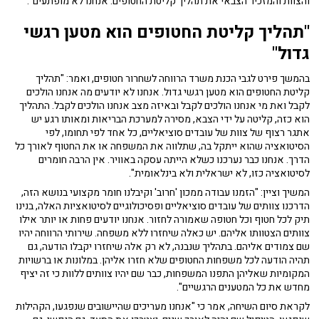
והצוות והמזכיר הצבאי את תהליך קליטת החטופים. אנחנו לא מופתעים".
"תהליך קליטת החטופים הוא מטען רגשי
גדול"
בהמשך פירט לגבי הכנת משרד הרווחה לשחרור חטופים, ואמר: "תהליך
קליטת החטופים הוא מטען רגשי גדול. אנחנו לא יודעים מה אנחנו הולכים
לקבל ואת מי אנחנו הולכים לקבל ובאיזה מצב אנחנו הולכים לקבל. התהליך
הוא כזה, קליטה על ידי הצבא, מסירה למערכת הבריאות ומאותו רגע יש
אתגר רצוף של צוות של עובדים סוציאליים, כל אחד לפי תחומו, לפי
הסיטואציה שהוא ייתקל בה, שתלווה את המשפחה או את החטוף לאורך כל
הדרך. אנחנו כבר נערכנו כשלא הייתה עסקה באוויר. אין הרבה חומרים
לסיטואציה כזו, לא ישראלית ולא בינלאומית".
המשיך וציין: "הזמנו עבודה ממכון 'חרוב' וקיבלנו חומר מקצועי בנושא הזה,
הדרכנו צוותים של עובדים סוציאליים ופסיכולוגיים לסיטואציות האלה, בנינו
תיק לכל חטוף וכל חטופה שאמורה לחזור. אנחנו יודעים פחות או יותר אילו
צוותים הצטוותו אליהם. יש כאלה שיחזרו ללא משפחה. שירותי הרווחה יהיו
שם צמודים אליהם. בתהליך שנבנה, לא רק אלה שיחזרו יקבלו הודעה, גם
תהיה הודעה לכל משפחות החטופים שלא חזרו אליהן. במלונות או ברשויות
המקומיות שאליהן התפנו המשפחות, כבר שם יהיו צוותים ללוות כי זה יציף
מחדש את כל המטענים הרגשיים".
לקראת סיום השיחה, אמר כי "אנחנו מעריכים שהיישובים שנפגעו, הקהילות