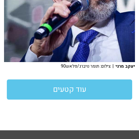
יעקב מרגי
| צילום: תומר נויברג/פלאש90
עוד קטעים