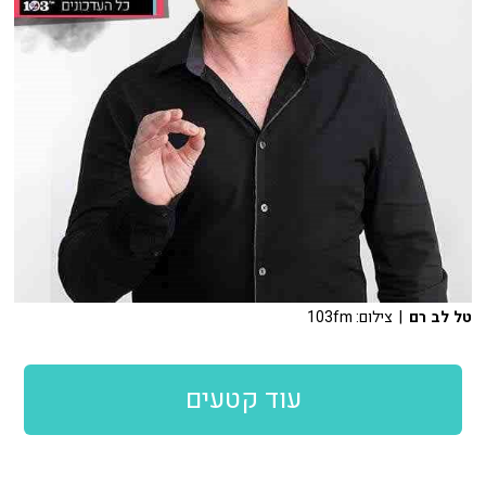
טל לב רם
| צילום: 103fm
עוד קטעים