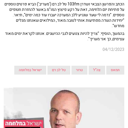
הכתב והפרשן הצבאי ושדרן 103fm טל לב רם ('מעריב') הביא פרטים נוספים
על פתיחת יום הלחימה, זאת על רקע פיצוץ המו"מ באשר להחזרת חטופים
נוספים. "נדמה לי שעד שנגיע ללב המערכה יעברו עוד כמה ימים", תיאר.
"יחידות השדה מפתיעות אותי לטובה מאוד, המילואים שאנחנו מגלים
מחדש".
בהמשך, הוסיף: "צריך להיות צנועים לגבי ההישגים. אנחנו לקראת ימים מאוד
עצימים, כך אני מעריך".
04/12/2023
חמאס
צה"ל
טרור
טל לב רם
ישראל במלחמה