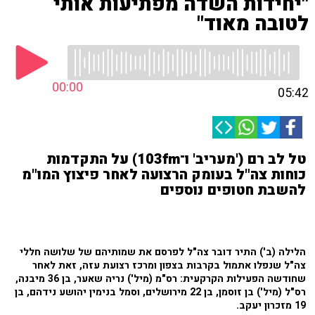
"יחידות השדה מפתיעות אותי
לטובה מאוד"
00:00
05:42
טל לב רם ('מעריב' ו־103fm) על התקדמות
כוחות צה"ל בעומק הרצועה לאחר פיצוץ המו"מ
להשבת חטופים נוספים
הלילה (ב') התיר דובר צה"ל לפרסם את שמותיהם של שלושה חללי
צה"ל שנפלו אתמול בקרבות בצפון ומרכז רצועת עזה, זאת לאחר
שחודשה הפעילות הקרקעית: רס"מ (מיל') נריה שאער, בן 36 מיבנה,
רס"ל (מיל') בן זוסמן, בן 22 מירושלים, וסמל בנימין יהושע נידהם, בן
19 מזכרון יעקב.