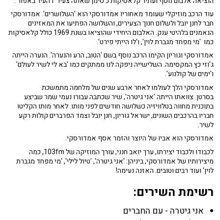
הוציאה אלבום נוסף ועתיר קלאסיקות כ'סימן שאתה צעיר' ו'העיר באפור'.
עוד הרכב מוזיקלי שעומד מאחוריו אמדורסקי הוא 'השלושרים'. אמדורסקי
חבר לחנן יובל ולשלום חנוך הצעירים, והשלושה הפתיעו את המאזינים
הנאמנים בלהיטי ענק. האלבום היחידי שהוציאו בשנת 1969 כולל קלאסיקות
כמו 'מי מפחד מגברת לוין', ו'לו הייתי פירט'.
אמדורסקי וגוריון הקימו הרכב נוסף בשם 'הטוב, הרע והנערה'. הנערה הייתה
ג'וזי כץ המקסימה. השלישייה ניפקה לנו ממתקים כמו 'בא לי לשיר לעולם'
ו'ימים של קולנוע'.
אמדורסקי הלך לעולמו לאחר ארבע שנים של מלחמה מתמשכת
בסרטן. צוואתו הייתה 'אני גיטרה', שיר שכתבה עבורו נעמי שמר שביצע
בתוכנית מחווה בטלוויזיה כשלושה חודשים לפני מותו. לאחר מותו הקליטו
חבריו בהרכבים השונים, ישראל גוריון, חנן יובל וצמד הפרברים קולות רקע
לשיר.
אמדורסקי הוא אביו של היוצר והזמר אסף אמדורסקי.
לכבודו ולכבוד יצירתו, ערך יואב חנני, עורך המוזיקה של 103fm, כמה
מיצירותיו של אמדורסקי, ביניהן: 'אני גיטרה', 'טיול לילי', 'מי מפחד מגברת
לוין' ועוד רבים וטובים. האזנה נעימה!
רשימת השירים:
אני גיטרה - עם החברים