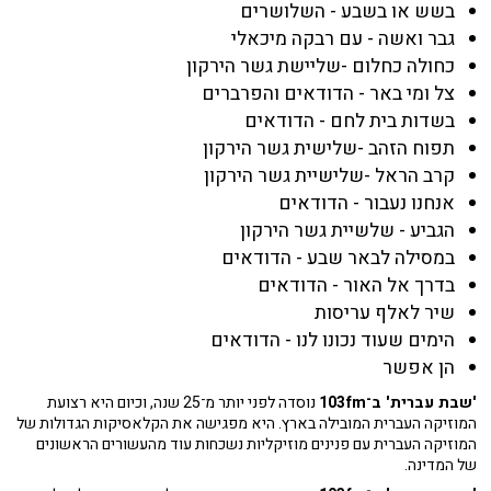
בשש או בשבע - השלושרים
גבר ואשה - עם רבקה מיכאלי
כחולה כחלום -שליישת גשר הירקון
צל ומי באר - הדודאים והפרברים
בשדות בית לחם - הדודאים
תפוח הזהב -שלישית גשר הירקון
קרב הראל -שלישיית גשר הירקון
אנחנו נעבור - הדודאים
הגביע - שלשיית גשר הירקון
במסילה לבאר שבע - הדודאים
בדרך אל האור - הדודאים
שיר לאלף עריסות
הימים שעוד נכונו לנו - הדודאים
הן אפשר
'שבת עברית' ב־103fm
נוסדה לפני יותר מ־25 שנה, וכיום היא רצועת
המוזיקה העברית המובילה בארץ. היא מפגישה את הקלאסיקות הגדולות של
המוזיקה העברית עם פנינים מוזיקליות נשכחות עוד מהעשורים הראשונים
של המדינה.