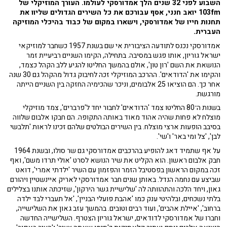
השבוע לפני 32 שנים הלך אמדורסקי לעולמו. העורך המוזיקלי של
103fm יואב חנני, אסף עבורכם את כל השירים הגדולים שליוו את
תחנות חייו של אמדורסקי, וישארו במקום של כבוד בהיכלי המוזיקה
העברית.
אמדורסקי נכנס לתודעה הציבורית אי שם בשנת 1957 כשחבר למוזיקאי
ישראל גוריון, אותו פגש במסיבה. בתחילה, הקימו השניים רביעיית זמר
הנושאת את השם 'רון טון', אולם בהמשך החליטו להגיע ללב הקהל כצמד,
והקימו את 'הדודאים'. ההרכב המוזיקלי זכה לחיבוק גדול מהקהל גם 30 שנה
אחר כך. הם הוציאו 25 אלבומים, וניכר שהכימיה החזקה בין השניים הייתה
מורגשת.
בשנות ה־80 החליטו צמד 'הדודאים' לחבור יחד ל'פרברים', צמד מוזיקלי
מוצלח לא פחות שהיה אהוד מאוד באותה התקופה. הם חבקו אלבום שלווה
בסיבב הופעות ארצי מוצלח. בין השירים הבולטים שלהם זכינו לראות 'תלבשי
לבן', 'צל ומי באר' ו'שי'.
על אף שתמיד דאג להופיע בהרכבים אמדורסקי גם שר סולו, ובשנת 1964
חבק אלבום ראשון. הוא הקליט את שיר הנושא לסרט 'אולי תרדו משם', ואף
זכה במקום הראשון בפסטיבל הזמר והפזמון עם השיר 'ילדתי אמרי', דואט
שביצע עם נחמה הנדל. באותן שנים חבר אמדורסקי לאריק איינשטיין ויהורם
גאון, ויחד הלכה והתהוותה לה 'שלישיית גשר הירקון', שזיכתה אותנו בצלילים
בלתי נשכחים, ובלהיטי ענק כמו 'אהבת פועלי הבניין', 'אל תעברי לבד ילדה
ברחוב', 'איילת אהבים', ועוד רבים וטובים. בהמשך עזב גאון את השלישייה,
וחברו של אמדורסקי לדודאים, ישראל גוריון הצטרף. השלישייה החדשה