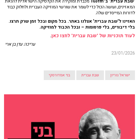
'שבת עברית' ב־103fm
מכבדת ומוקירה את הקלסיקה הישראלית להנאת
המאזינים, ועושה הכול כדי לשמר את שורשי המוזיקה העברית ולחלוק כבוד
לדורות המייסדים שלה.
האזינו ל'שבת עברית' אצלנו באתר. בכל מקום ובכל זמן שרק תרצו.
בלי דיבורים, בלי פרסומות – ובכל הכבוד למוזיקה.
לעוד תוכניות של 'שבת עברית' לחצו כאן
.
עריכה: עדן בן ארי
23/01/2026
ישראל גוריון
שבת עברית
בני אמדורסקי