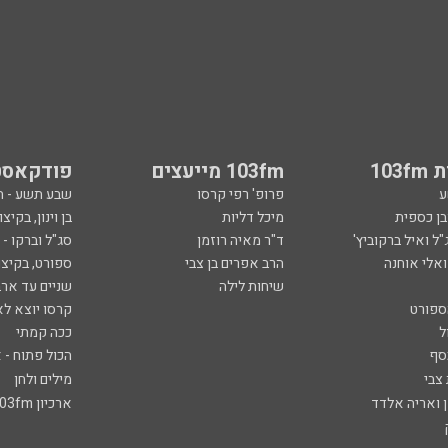
103
103fm מייעצים
פודקאסט
ע
פרופ' רפי קרסו
שבע תשע - 
ובן כספית
מיכל דליות
בן וינון, בקיצו
ל ואיל ברקוביץ'
ד"ר מאיה רוזמן
סג"ל וברקו -
ואלי אוחנה
הרב אפרים בן צבי
ספורט, בקיצו
שיחות לילה
שניים עד ארב
ספורט
קרסו יוצא לא
ל
ככה קמתי
סף
הכול פתוח - א
 צבי
מילים ולחן
ן ואריה אלדד
ארכיון 103fm