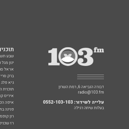
תוכניות fm
שבע תש
ינון מגל 
אראל סג"
ברק סרי 
גיא פלג
דבורה הנביאה 6, רמת השרון
תוכנית ה
radio@103.fm
איריס קו
עלייה לשידור: 0552-103-103
איפה הכ
בעלות שיחה רגילה
פנינה בת
רון קופמ
רז שכניק