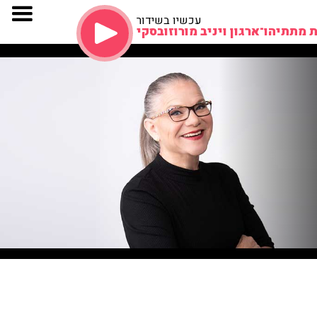
עכשיו בשידור
 מתתיהו־ארגון ויניב מורוזובסקי