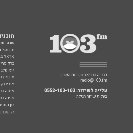
תוכניות fm
שבע תש
ינון מגל 
אראל סג"
ברק סרי 
גיא פלג
דבורה הנביאה 6, רמת השרון
תוכנית ה
radio@103.fm
איריס קו
עלייה לשידור: 0552-103-103
איפה הכ
בעלות שיחה רגילה
פנינה בת
רון קופמ
רז שכניק