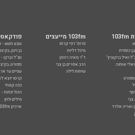
103
103fm מייעצים
פודקאסט
ע
פרופ' רפי קרסו
שבע תשע - 
ובן כספית
מיכל דליות
בן וינון, בקיצו
ל ואיל ברקוביץ'
ד"ר מאיה רוזמן
סג"ל וברקו -
ואלי אוחנה
הרב אפרים בן צבי
ספורט, בקיצו
שיחות לילה
שניים עד ארב
ספורט
קרסו יוצא לא
ל
ככה קמתי
סף
הכול פתוח - א
 צבי
מילים ולחן
ן ואריה אלדד
ארכיון 103fm