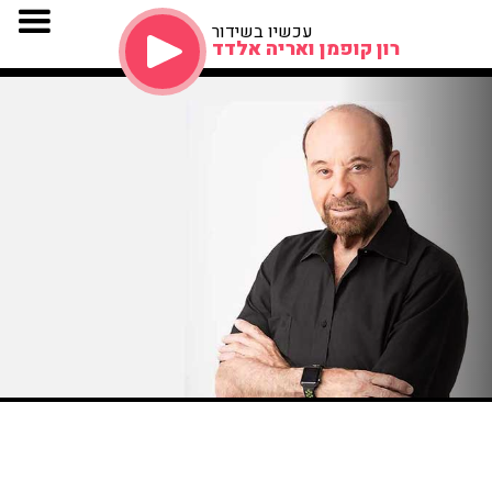
עכשיו בשידור
רון קופמן ואריה אלדד