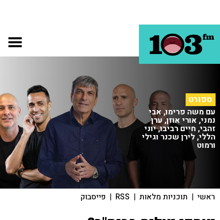
ספורט
עם משה פרימו, אבי
נמני, אורי אוזן, ערן
זהבי, חיים רביבו, יוני
הללי, לירן שכנר וגילי
ורמוט
ראשי
|
תוכניות מלאות
|
RSS
|
פייסבוק