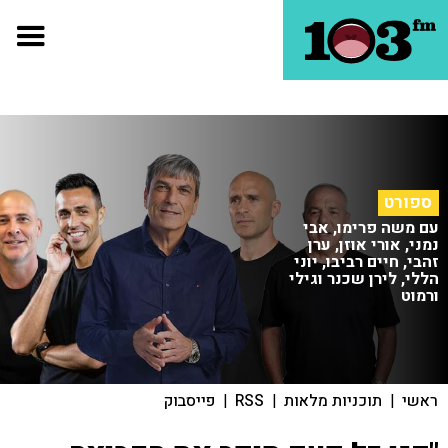
ספורט
עם משה פרימו, אבי
נמני, אורי אוזן, ערן
זהבי, חיים רביבו, יוני
הללי, לירן שכנר וגילי
ורמוט
ראשי
|
תוכניות מלאות
|
RSS
|
פייסבוק