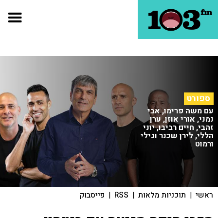
ספורט
עם משה פרימו, אבי
נמני, אורי אוזן, ערן
זהבי, חיים רביבו, יוני
הללי, לירן שכנר וגילי
ורמוט
ראשי
|
תוכניות מלאות
|
RSS
|
פייסבוק