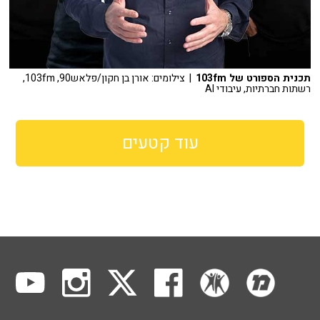
תכנית הספורט של 103fm
| צילומים: אורן בן חקון/פלאש90, 103fm,
רשתות חברתיות, עיבודי AI
עוד קטעים