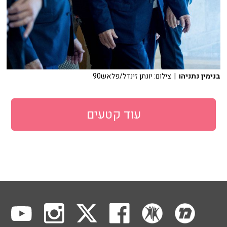
בנימין נתניהו
| צילום: יונתן זינדל/פלאש90
עוד קטעים