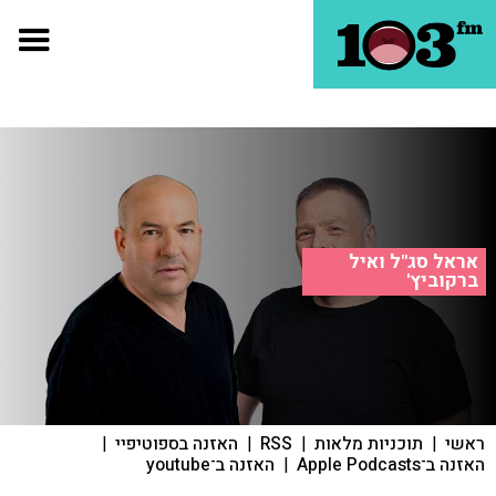
אראל סג"ל ואיל
ברקוביץ'
ראשי
|
תוכניות מלאות
|
RSS
|
האזנה בספוטיפיי
|
האזנה ב־Apple Podcasts
|
האזנה ב־youtube