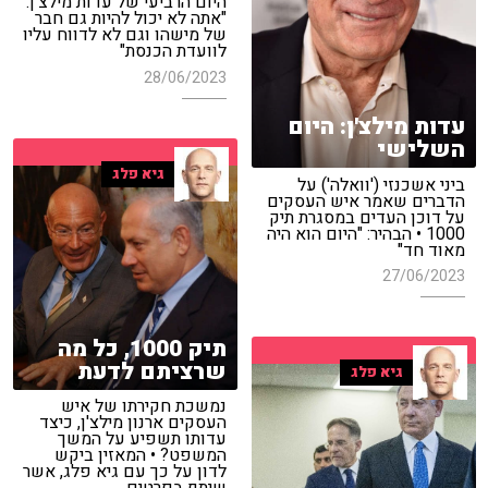
היום הרביעי של עדות מילצ'ן:
"אתה לא יכול להיות גם חבר
של מישהו וגם לא לדווח עליו
לוועדת הכנסת"
28/06/2023
עדות מילצ'ן: היום
השלישי
גיא פלג
ביני אשכנזי ('וואלה') על
הדברים שאמר איש העסקים
על דוכן העדים במסגרת תיק
1000 • הבהיר: "היום הוא היה
מאוד חד"
27/06/2023
תיק 1000, כל מה
שרציתם לדעת
גיא פלג
נמשכת חקירתו של איש
העסקים ארנון מילצ'ן, כיצד
עדותו תשפיע על המשך
המשפט? • המאזין ביקש
לדון על כך עם גיא פלג, אשר