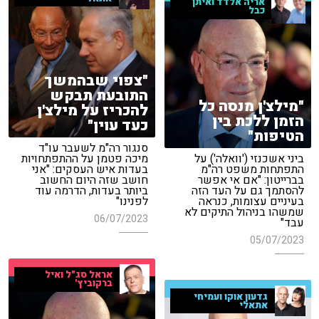
אריה אלדד ואיתן
כבל
"צפוי שבהמשך
התובעת תבקש
"מילצ'ן מנסה כל
להכריז על מילצ'ן
הזמן ללכת בין
כעד עוין"
הטיפות"
סנגור רה"מ לשעבר עו"ד
ביני אשכנזי ('וואלה') על
מיכה פטמן על ההתפתחויות
התפתחות משפט רה"מ
בעדות איש העסקים: "אני
בברייטון: "אם אי אפשר
חושב שזה היום החשוב
להסתמך גם על העד הזה
ביותר בעדות, הדרמה עוד
בעיניים עצומות, כנראה
לפנינו"
שמשהו בניהול התיקים לא
06/07/2023
עבד"
05/07/2023
אראל סג"ל ואיל
ברקוביץ'
גדעון אוקו ועמיחי
אתאלי