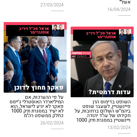
אשל"
27/03/2024
16/04/2024
אראל סג"ל ויריב
אופנהיימר
אראל סג"ל ויריב
אופנהיימר
פאקר מחוץ לדוכן
עדות דרמטית?
על פי ההערכות, אם
השופט בדימוס הרן
המיליארדר האוסטרלי ג'יימס
פיינשטיין, לשעבר שופט
פאקר לא יגיע לישראל, הוא
ביהמ"ש השלום ברחובות, על
לא יעיד במסגרת תיק 1000
חקירתו של עו"ד יהודה
כחלק ממשפט רה"מ
ויינשטיין במסגרת תיק 1000
26/02/2024
13/02/2024