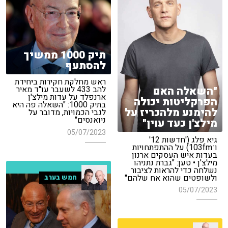
תיק 1000 ממשיך
להסתעף
ראש מחלקת חקירות ביחידת
"השאלה האם
להב 433 לשעבר עו"ד מאיר
ארנפלד על עדות מילצ'ן
הפרקליטות יכולה
בתיק 1000: "השאלה פה היא
להימנע מלהכריז על
לגבי הכמויות, מדובר על
ניואנסים"
מילצ'ן כעד עוין"
05/07/2023
גיא פלג ('חדשות 12'
ו־103fm) על ההתפתחויות
בעדות איש העסקים ארנון
מילצ'ן • טען: "גברת נתניהו
נשלחה כדי להראות לציבור
ולשופטים שהוא אח שלהם"
חמש בערב
05/07/2023