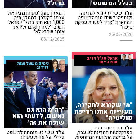
בגלל המשפט"
ברזל?
עו"ד ששי גז קורא למדינה
המאזין טען: "נתניהו מציג את
ולנתניהו לשים סוף למשפט
עצמו כקורבן, כמסכן, תיק
המתארך: "צריך לעשות עסקת
1,000 הוא תיק ברזל" • אראל
טיעון"
השיב: "למה הוא ברזל? אני
אומר שהוא לא"
25/06/2026
03/12/2025
אראל סג"ל ויריב
אופנהיימר
ניסים משעל וענת
דוידוב
"מי שקורא לחקירה,
"רה"מ הוא גם
מעניינת אותו רדיפה
נאשם, לדעתי הוא
פוליטית"
שוכח את זה"
עו"ד דוד פורר, בכיר
בפרקליטות המדינה לשעבר,
עו"ד ששי גז, מומחה למשפט
על בדיקת התלונות המיוחסות
פלילי, על עדות נתניהו