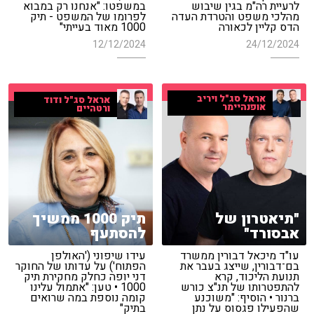
לרעיית רה"מ בגין שיבוש
במשפטו: "אנחנו רק במבוא
מהלכי משפט והטרדת העדה
לפרומו של המשפט - תיק
הדס קליין לכאורה
1000 מאוד בעייתי"
12/12/2024
24/12/2024
אראל סג"ל ויריב
אראל סג"ל ודוד
אופנהיימר
ורטהיים
"תיאטרון של
תיק 1000 ממשיך
אבסורד"
להסתעף
עו"ד מיכאל דבורין ממשרד
עידו שיפוני ('האולפן
בם־דבורין, שייצג בעבר את
הפתוח') על עדותו של החוקר
תנועת הליכוד, קרא
דני יופה כחלק מחקירת תיק
להתפטרותו של תנ"צ כורש
1000 • טען: "אתמול עלינו
ברנור • הוסיף: "משוכנע
קומה נוספת במה שרואים
שהפעילו פגסוס על נתן
בתיק"