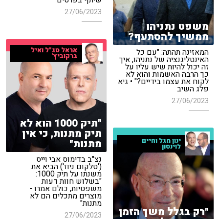
שיתף בפרטים
27/06/2023
משפט נתניהו
ממשיך להסתעף?
אראל סג"ל ואיל
המאזינה תהתה: "עם כל
ברקוביץ'
האינטליגנציה של נתניהו, איך
זה יכול להיות שיש עליו על
כך הרבה האשמות והוא לא
לקוח את עצמו בידיים?" • גיא
פלג השיב
27/06/2023
"תיק 1000 הוא לא
תיק מתנות, כי אין
ינון מגל וחיים
מתנות"
לוינסון
נצ"ב בדימוס אבי וייס
('טלקום ניוז') הביא את
משנתו על תיק 1000:
"בשלוש חוות דעות
משפטיות, כולם אמרו -
מוצרים מתכלים הם לא
מתנות"
"רק בגלל משך הזמן
27/06/2023