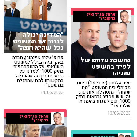
אראל סג"ל ואיל
ברקוביץ'
"המדינה יכולה
לגרור את המשפט
ככל שהיא רוצה"
פרופ' טליה איינהורן, חברה
נמשכת עדותו של
באקדמיה הבינ"ל למשפט
לפיד במשפט
השוואתי, על ההתפתחויות
בתיק 1000: "למדנו על
נתניהו
הפערים בין מה שהתגלה
בתקשורת למה שהתגלה
יאיר אלטמן (ערוץ 14) דיווח
במשפט"
מכותלי בית המשפט: "מה
שעוה"ד מנסה להראות פה,
14/06/2023
זה שיש מספר גרסאות בתיק
1000, וגם לפגוע בהימנות
שלו כעד"
13/06/2023
אראל סג"ל ואיל
ברקוביץ'