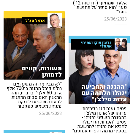
אלעד שמחיוף ('חדשות 12')
טען: "הוא סיפר על תחושת
גועל"
25/06/2023
אראל סג"ל
גדעון אוקו ועמיחי
אתאלי
תשורות, קווים
לדמותן
"לא מבין מה זה משנה אם
"ההגנה והתביעה
רה"מ קיבל מתנות ב־700 אלף
ינהלו מלחמה עם
או ב־50 אלף": בדבריו, תהה
המאזין האם סכום המתנות
עדות מילצ'ן"
לכאורה שהגיעו לחזקת
נתניהו, משמש כפקטור
ניסים וענת דנו בפתיחת
עדותו של ארנון מילצ'ן
25/06/2023
במסגרת משפט נתניהו •
ניסים: "העדות הזו יכולה
להביא את נתניהו להרשעה
בסעיף מרמה והפרת אמונים"