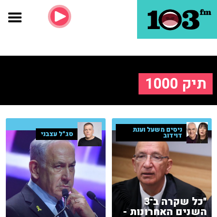
תיק 1000
ניסים משעל וענת
סג"ל עצבני
דוידוב
"כל שקרה ב־3
השנים האחרונות -