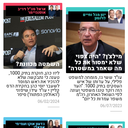
אראל סג"ל ויריב
אופנהיימר
ינון מגל וחיים
לוינסון
מילצ'ן? "היה צפוי
שלא ימסור את כל
השמטה מכוונת?
מה שאמר במשטרה"
ליזו כהן, חוקרת בתיק 1000,
עו"ד ששי גז, מומחה למשפט
טענה כי נתבקשה שלא
פלילי, על עדותו של איש
להזכיר את ראש המוסד
העסקים בתיק 1000: "העד
לשעבר יוסי כהן בחקירת הדס
הזה רוקד טנגו משפטי ועונה
קליין • עו"ד עידו שיפוני
לפי השואל האחרון, רה"מ
('האולפן הפתוח') סיפר
משפר עמדות כל יום"
06/02/2024
06/07/2023
גדעון אוקו ועמיחי
אתאלי