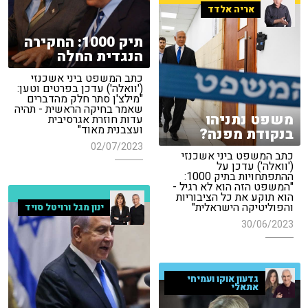
אריה אלדד
תיק 1000: החקירה
הנגדית החלה
כתב המשפט ביני אשכנזי
('וואלה') עדכן בפרטים וטען:
"מילצ'ן סתר חלק מהדברים
שאמר בחיקה הראשית - תהיה
משפט נתניהו
עדות חוזרת אגרסיבית
ועצבנית מאוד"
בנקודת מפנה?
02/07/2023
כתב המשפט ביני אשכנזי
('וואלה') עדכן על
ההתפתחויות בתיק 1000:
"המשפט הזה הוא לא רגיל -
הוא תוקע את כל הציבוריות
והפוליטיקה הישראלית"
ינון מגל ורויטל סויד
30/06/2023
גדעון אוקו ועמיחי
אתאלי