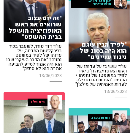
ינון מגל ויריב
אופנהיימר
"זה יום עצוב
שרואים את ראש
האופוזיציה מושפל
בבית המשפט"
"לפיד הבין שגם
עו"ד דוד פורר, לשעבר בכיר
הוא היה בסוג של
בפרקליטות המדינה, על
עדותו של לפיד במשפט
ניגוד עניינים"
נתניהו: "את הדבר העיקרי שבו
הוא היה אמור לסייע לתביעה
עו"ד ששי גז על עדותו של
את זה הוא לא סיפק"
ראש האופוזיציה ח"כ יאיר
לפיד במשפטו של נתניהו •
13/06/2023
הדגיש: "העדות הזו מובילה
לעדות האמיתית של מילצ'ן"
13/06/2023
גיא פלג
חמש בערב