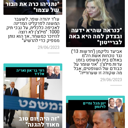
"נתניהו כרה את הבור
של עצמו"
עו"ד יהודה שפר, לשעבר
המשנה לפרקליט המדינה
לאכיפה כלכלית, על נבכי תיק
"כנראה שהיא ידעה
1000: "מילצ'ן לא רוצה
ובצדק למה היא באה
להיזכר כמשחד, אך הוא נותן
מספיק כדי להרשיע"
לברייטון"
29/06/2023
אביעד גליקמן ('חדשות 13')
נגד נוכחות אשת רה"מ
באולם בית המשפט בזמן
עדות מילצ'ן: "אני שומר על
כבודם של השופטים, אבל
רוני בר־און ואריה
מה שקורה זו שערורייה"
אלדד
29/06/2023
ינון מגל וחיים
לוינסון
"זה היה יום טוב
מאוד להגנה"