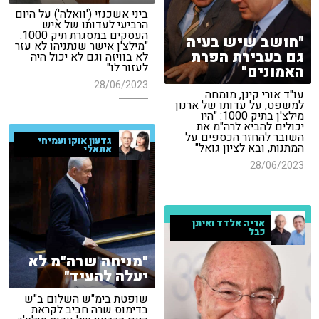
ביני אשכנזי ('וואלה') על היום
הרביעי לעדותו של איש
העסקים במסגרת תיק 1000:
"חושב שיש בעיה
"מילצ'ן אישר שנתניהו לא עזר
גם בעבירת הפרת
לא בוויזה וגם לא יכול היה
לעזור לו"
האמונים"
28/06/2023
עו"ד אורי קינן, מומחה
למשפט, על עדותו של ארנון
מילצ'ן בתיק 1000: "היו
יכולים להביא לרה"מ את
השובר להחזר הכספים על
גדעון אוקו ועמיחי
המתנות, ובא לציון גואל"
אתאלי
28/06/2023
אריה אלדד ואיתן
כבל
"מניחה שרה"מ לא
יעלה להעיד"
שופטת בימ"ש השלום ב"ש
בדימוס שרה חביב לקראת