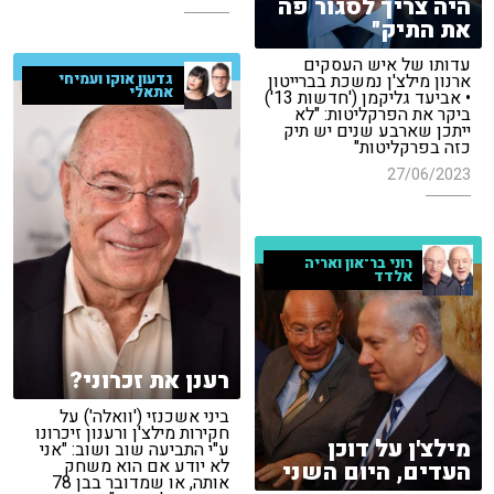
היה צריך לסגור פה
את התיק"
עדותו של איש העסקים
גדעון אוקו ועמיחי
ארנון מילצ'ן נמשכת בברייטון
אתאלי
• אביעד גליקמן ('חדשות 13')
ביקר את הפרקליטות: "לא
ייתכן שארבע שנים יש תיק
כזה בפרקליטות"
27/06/2023
רוני בר־און ואריה
אלדד
רענן את זכרוני?
ביני אשכנזי ('וואלה') על
חקירות מילצ'ן ורענון זיכרונו
מילצ'ן על דוכן
ע"י התביעה שוב ושוב: "אני
לא יודע אם הוא משחק
העדים, היום השני
אותה, או שמדובר בבן 78