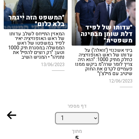
"המשפט הזה ייגמר
בלא כלום"
"עדותו של לפיד
דלת שומן מבחינה
המאזין התייחס לשלב עדותו
של ראש האופוזיציה יאיר
משפטית"
לפיד במשפטו של ראש
הממשלה במסגרת תיק 1000
ביני אשכנזי ('וואלה') על
וטען: "רק רוצים להפיל את
עדותו של ראש האופוזיציה
נתניהו" • המגיש השיב
כחלק מתיק 1000: "הוא היה
צריך לומר שרה"מ ביקש ממנו
13/06/2023
פעמיים לקדם את החוק
שיטיב עם מילצ'ן"
12/06/2023
דף מספר
מתוך
5