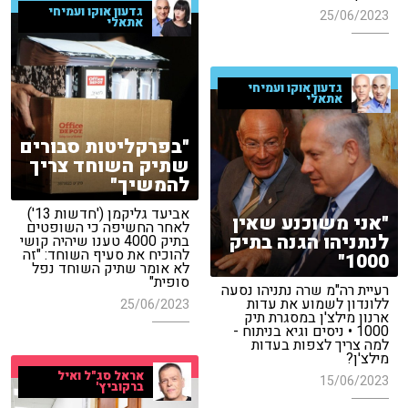
גדעון אוקו ועמיחי
25/06/2023
אתאלי
גדעון אוקו ועמיחי
אתאלי
"בפרקליטות סבורים
שתיק השוחד צריך
להמשיך"
אביעד גליקמן ('חדשות 13')
"אני משוכנע שאין
לאחר החשיפה כי השופטים
לנתניהו הגנה בתיק
בתיק 4000 טענו שיהיה קושי
להוכיח את סעיף השוחד: "זה
1000"
לא אומר שתיק השוחד נפל
סופית"
רעיית רה"מ שרה נתניהו נסעה
ללונדון לשמוע את עדות
25/06/2023
ארנון מילצ'ן במסגרת תיק
1000 • ניסים וגיא בניתוח -
למה צריך לצפות בעדות
מילצ'ן?
אראל סג"ל ואיל
15/06/2023
ברקוביץ'