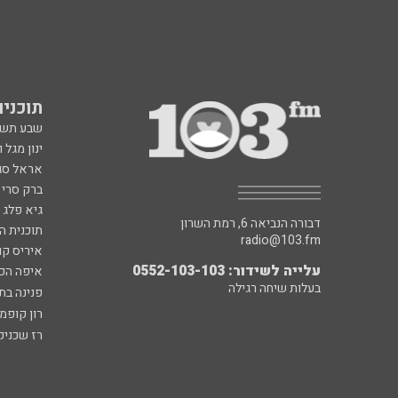
תוכניות fm
שבע תש
ינון מגל 
אראל סג"
ברק סרי 
גיא פלג
דבורה הנביאה 6, רמת השרון
תוכנית ה
radio@103.fm
איריס קו
עלייה לשידור: 0552-103-103
איפה הכ
בעלות שיחה רגילה
פנינה בת
רון קופמ
רז שכניק