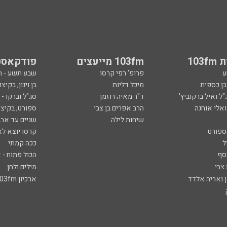
103
103fm מייעצים
פודקאסט
ע
פרופ' רפי קרסו
שבע תשע - 
ובן כספית
מיכל דליות
בן וינון, בקיצו
ל ואיל ברקוביץ'
ד"ר מאיה רוזמן
סג"ל וברקו -
ואלי אוחנה
הרב אפרים בן צבי
ספורט, בקיצו
שיחות לילה
שניים עד ארב
ספורט
קרסו יוצא לא
ל
ככה קמתי
סף
הכול פתוח - א
 צבי
מילים ולחן
ן ואריה אלדד
ארכיון 103fm