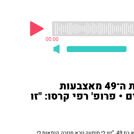
00:00
לאחרונה סובלת המאזינה בת ה־49 מאצבעות
• פרופ' רפי קרסו: "זו
המאזינה שעלתה לשידור בתוכניתו של פרופ' רפי קרסו היא בת 49. "יש לי תופעה נורא מוזרה, קופאות לי