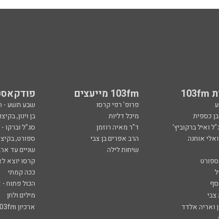
103
103fm מייעצים
פודקאסט
ע
פרופ' רפי קרסו
שבע תשע - 
ובן כספית
מיכל דליות
בן וינון, בקיצו
ל ואיל ברקוביץ'
ד"ר מאיה רוזמן
סג"ל וברקו -
ואלי אוחנה
הרב אפרים בן צבי
ספורט, בקיצו
שיחות לילה
שניים עד ארב
ספורט
קרסו יוצא לא
ל
ככה קמתי
סף
הכול פתוח - א
 צבי
מילים ולחן
ן ואריה אלדד
ארכיון 103fm