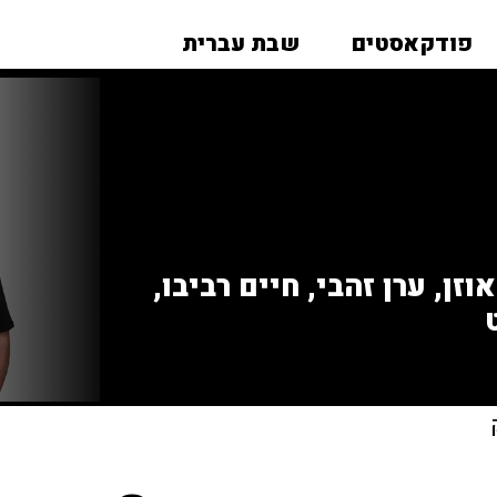
פודקאסטים
שבת עברית
זן, ערן זהבי, חיים רביבו,