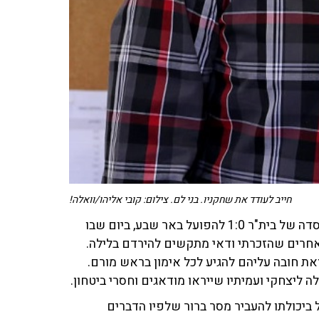
חייב לעודד את שחקניו. בני לם. צילום: קובי אליהו/וואלה!
יצחקי היה מוותר ברצון רב על המחמאות שקיבל לאחר הפסדה של בית"ר 1:0 להפועל באר שבע, ביום שבו
חרים שהזכרתי ודאי מתקשים להירדם בלילה.
את חובה עליהם להגיע לכל אימון בראש מורם.
ה ליצחקי ועמיתיו שייראו מודאגים וחסרי ביטחון.
 ביכולתו להעביר מסר ברור שלפיו הדברים