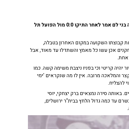
זה בסדר גמור ואפילו הגיוני שמאמן הפועל פתח תקווה בני לם אמר לאחר התיקו 0:0 מול הפועל תל
את קבוצתו השקועה במקום האחרון בטבלה,
קנים אכן עשו כל מאמץ והשתדלו עד מאוד, אבל
 אחת.
 יהיה קריטי וכי בפניו ניצבת משימה קשה. כמו
צר והמלאכה מרובה. אין לו מה שנקראים 'ימי
י להצליח.
. באותה סירה נמצאים ברק יצחקי, יוסי
בשרם עד כמה גדול הלחץ בבית"ר ירושלים,