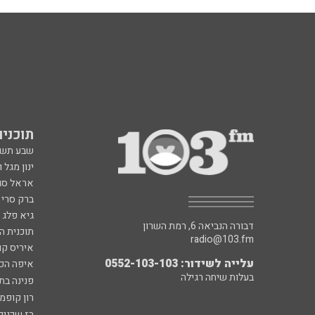
תוכניות fm
שבע תש
ינון מגל 
אראל סג"
ברק סרי 
גיא פלג
דבורה הנביאה 6, רמת השרון
תוכנית ה
radio@103.fm
איריס קו
עלייה לשידור: 0552-103-103
איפה הכ
בעלות שיחה רגילה
פנינה בת
רון קופמ
רז שכניק