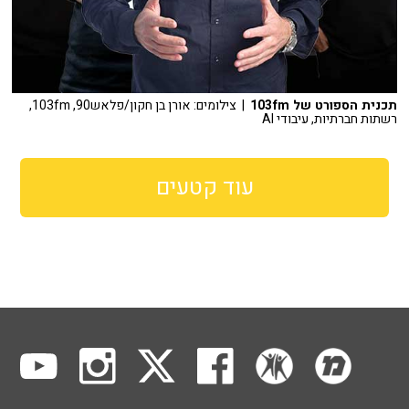
תכנית הספורט של 103fm
| צילומים: אורן בן חקון/פלאש90, 103fm,
רשתות חברתיות, עיבודי AI
עוד קטעים