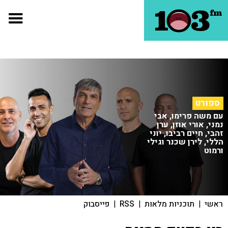
ספורט
עם משה פרימו, אבי
נמני, אורי אוזן, ערן
זהבי, חיים רביבו, יוני
הללי, לירן שכנר וגילי
ורמוט
ראשי
|
תוכניות מלאות
|
RSS
|
פייסבוק