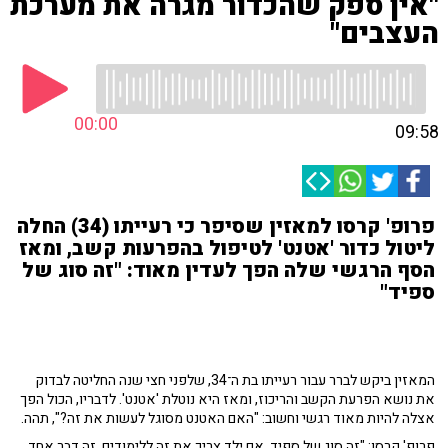
"אין ספק שהכדור מגרה את מערכת
העצבים"
00:00
09:58
פרופ' קרסו למאזין שסיפר כי רעייתו (34) החלה
ליטול כדור 'אטנט' לטיפול בהפרעות קשב, ומאז
הסף הרגשי שלה הפך לעדין מאוד: "זה סוג של
ספיד"
המאזין ביקש לברר עבור רעייתו בת ה־34, שלפני חצי שנה החליטה לבדוק
את נושא הפרעת הקשב והריכוז, ומאז היא נוטלת 'אטנט'. לדבריו, הכול הפך
אצלה להיות מאוד רגשי וחשוב: "האם האטנט מסוגל לעשות את זה?", תהה.
פרופ' קרסו: "זה סוג של ספיד. אם ילד צריך את זה ללימודים, זה דבר אחד.