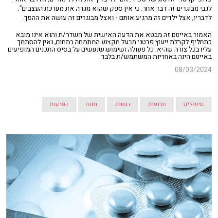
לגבי מבוגרים זה דבר אחר. כי אין ספק שהוא מגרה את מערכת העצבים".
לדבריו, אצל ילדים זה מרגיע אותם - ואצל מבוגרים זה עושה את ההפך.
האמור באייטם זה מבטא את הדעה האישית של השדר/ת והוא אינו מובא
כתחליף לקבלת ייעוץ פרטני מבעל מקצוע המתמחה בתחום, ואין להסתמך
עליו בכל צורה שהיא. כל פעולה ושימוש שנעשים על בסיס התכנים המופיעים
באייטם הינה באחריות המשתמש/ת בלבד.
08/03/2024
טיפולים
תרופות
רגשות
מתח
הפרעות