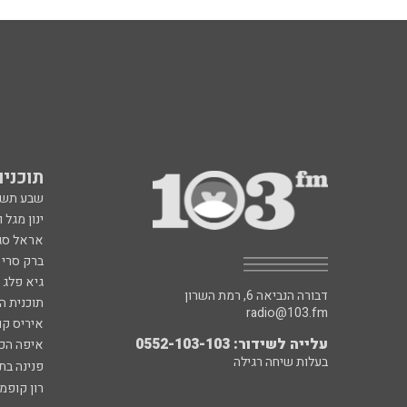
תוכניות fm
שבע תש
ינון מגל 
אראל סג"
ברק סרי 
גיא פלג
דבורה הנביאה 6, רמת השרון
תוכנית ה
radio@103.fm
איריס קו
עלייה לשידור: 0552-103-103
איפה הכ
בעלות שיחה רגילה
פנינה בת
רון קופמ