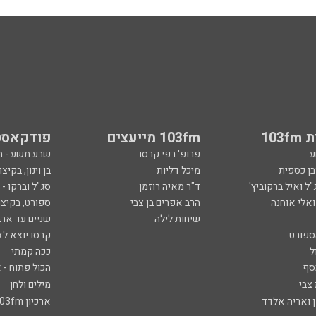
103
103fm מייעצים
פודקאסט
ע
פרופ' רפי קרסו
שבע תשע - 
ובן כספית
מיכל דליות
בן וינון, בקיצו
ל ואיל ברקוביץ'
ד"ר מאיה רוזמן
סג"ל וברקו -
ואלי אוחנה
הרב אפרים בן צבי
ספורט, בקיצו
שיחות לילה
שניים עד ארב
ספורט
קרסו יוצא לא
ל
ככה קמתי
סף
הכול פתוח - א
 צבי
מילים ולחן
ן ואריה אלדד
ארכיון 103fm