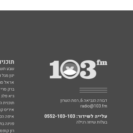
תוכניות fm
שבע תש
ינון מגל 
אראל סג"
ברק סרי 
גיא פלג
דבורה הנביאה 6, רמת השרון
תוכנית ה
radio@103.fm
איריס קו
עלייה לשידור: 0552-103-103
איפה הכ
בעלות שיחה רגילה
פנינה בת
רון קופמ