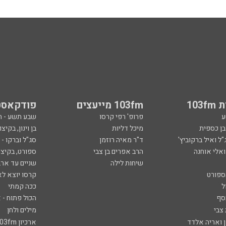
103
103fm מייעצים
פודקאסט
ע
פרופ' רפי קרסו
שבע תשע - 
ובן כספית
מיכל דליות
בן וינון, בקיצו
ל ואיל ברקוביץ'
ד"ר מאיה רוזמן
סג"ל וברקו -
ואלי אוחנה
הרב אפרים בן צבי
ספורט, בקיצו
שיחות לילה
שניים עד ארב
ספורט
קרסו יוצא לא
ל
ככה קמתי
סף
הכול פתוח - א
 צבי
מילים ולחן
ן ואריה אלדד
ארכיון 103fm