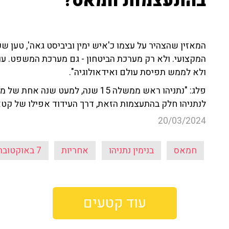
בהתעצמות חמאס?"
המאזין שהצהיר על עצמו כ'איש ימין וביביסט גאה', טען ש
המקצועי. ולא רק מערכת הביטחון - גם מערכת המשפט. עוד 
ולא לממש תפיסת עולם ואידאולוגיה".
פלג: "נתניהו ראש ממשלה 15 שנה, למ
לנתניהו חלק בהתעצמות הזאת, דרך העידוד אפילו של קט
20/03/2024
חמאס
בנימין נתניהו
אחריות
7 באוקטובר
עוד קטעים