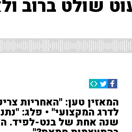
וט שולט ברוב ולא
המאזין טען: "האחריות צריכ
שנה אחת של בנט-לפיד. הא