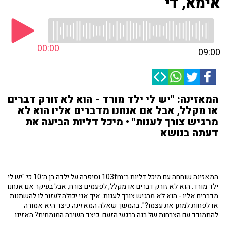
אימא, די
00:00
09:00
המאזינה: "יש לי ילד מורד - הוא לא זורק דברים
או מקלל, אבל אם אנחנו מדברים אליו הוא לא
מרגיש צורך לענות" • מיכל דליות הביעה את
דעתה בנושא
המאזינה שוחחה עם מיכל דליות ב־103fm וסיפרה על ילדה בן ה־10 כי "יש לי
ילד מורד. הוא לא זורק דברים או מקלל, לפעמים צורח, אבל בעיקר אם אנחנו
מדברים אליו - הוא לא מרגיש צורך לענות. איך אני יכולה לעזור לו להשתנות
או לפחות למתן את עצמו?". בהמשך שאלה המאזינה כיצד היא אמורה
להתמודד עם הצרחות של בנה ברגעי הזעם. כיצד השיבה המומחית? האזינו.