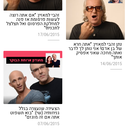
זהבי למאזין: "אם אתה רוצה
לעשות פרסומת אז פנה
למחלקת הפרסום ואל תצלצל
לתכנית!"
17/06/2015
נתן זהבי למאזין: "אתה חרא
של בן אדם! אני נותן לך לדבר
ואתה מחכה שאני אפסיק
אותך"
מועדון ארוחת הבוקר
14/06/2015
הצעירה שנעצרה בגלל
גניחותיה (שי): "בוא תשפוט
אתה אם זה מוגזם"
07/06/2015