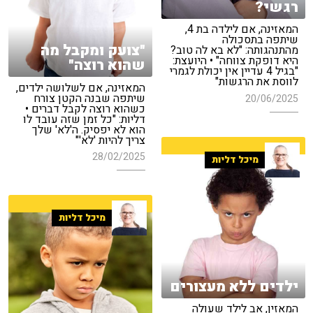
רגשי?
המאזינה, אם לילדה בת 4,
שיתפה בתסכולה
"צועק ומקבל מה
מהתנהגותה: "לא בא לה טוב?
היא דופקת צווחה" • היועצת:
שהוא רוצה"
"בגיל 4 עדיין אין יכולת לגמרי
לווסת את הרגשות"
המאזינה, אם לשלושה ילדים,
שיתפה שבנה הקטן צורח
20/06/2025
כשהוא רוצה לקבל דברים •
דליות: "כל זמן שזה עובד לו
הוא לא יפסיק. ה'לא' שלך
צריך להיות 'לא'"
28/02/2025
מיכל דליות
מיכל דליות
ילדים ללא מעצורים
המאזין, אב לילד שעולה