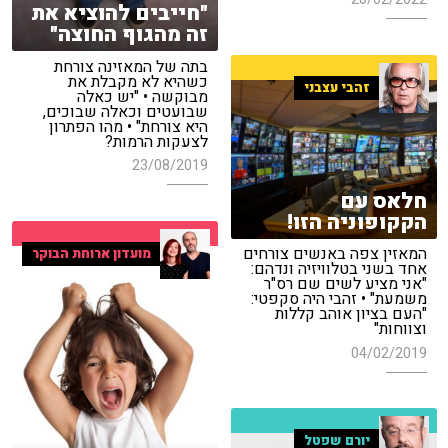
"חייבים להוציא את
זה מהגוף החוצה"
בתה של המאזינה צורחת
כשהיא לא מקבלת את
זהבי עצבני
מבוקשה • "יש כאלה
שבועטים וכאלה שבוכים,
היא צורחת" • מהו הפתרון
לצעקות הרמות?
23/08/2019
חלאס עם
הקקופוניה הזו!
המאזין צפה באנשים צורחים
מועדון ארוחת הבוקר
אחד בשני בטלוויזיה ונדהם:
"אני מציע לשים שם רס"ר
משמעת" • זהבי היה סקפטי:
"העם בציון אוהב קללות
וצווחות"
04/02/2019
יורם שפטל