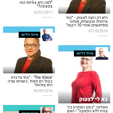
"למה היא צורחת כמו
צפצפה?"
16/01/2017
היא רק רוצה לצעוק - "בתי
צרחנית ועקשנית, אנחנו
מתייאשים אחרי 10 דקות"
07/10/2016
מיכל דליות
מיכל דליות
'The Voice' - "בתי מדברת
בקול רם מאוד, כשהיא שרה
היא צורחת"
30/09/2016
בא לי לצעוק
מאזינה: "בזמן האחרון בני
צורח ללא הפסקה" • האם