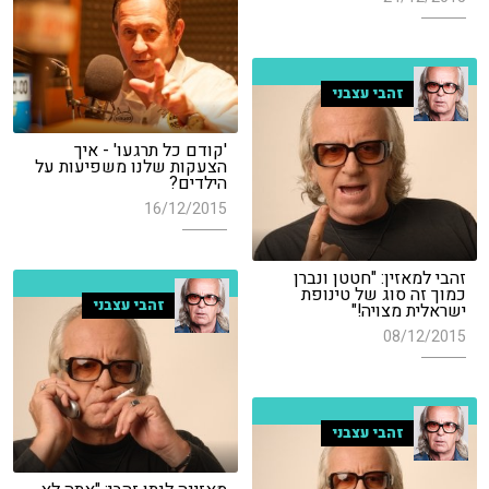
זהבי עצבני
'קודם כל תרגעו' - איך
הצעקות שלנו משפיעות על
הילדים?
16/12/2015
זהבי למאזין: "חטטן ונברן
כמוך זה סוג של טינופת
זהבי עצבני
ישראלית מצויה!"
08/12/2015
זהבי עצבני