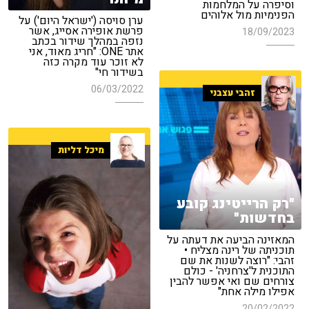
וסיפרה על המלחמות
הפנימיות מול אלוהים
ערן סויסה ('ישראל היום') על
פרשת אופירה אסייג, אשר
18/09/2023
נזפה במהלך שידור בכתב
אתר ONE: "חריג מאוד, אני
לא זוכר עוד מקרה כזה
בשידור חי"
06/03/2022
זהבי עצבני
מיכל דליות
"רק הרייטינג קובע
בחדשות"
המאזינה הביעה את דעתה על
תוכניתה של רינה מצליח •
זהבי: "רוצה לשנות את שם
התוכנית ל'צרחניה' - כולם
צורחים שם ואי אפשר להבין
אפילו מילה אחת"
20/02/2022