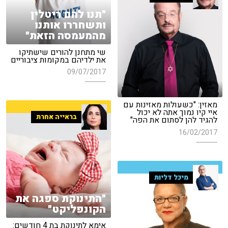
"תנו להם ריטלין
ותשחררו אותנו
מהמעמסה הזאת"
שי מתחנן להורים שישתיקו
את ילדיהם במקומות ציבוריים
09/07/2017
מאזין: "כשעולות מאזינות עם
איי קיו נמוך אתה לא יכול
בראייה אחרת
להגיד להן לסתום את הפה"
16/02/2017
מיכל דליות
"התינוקת ספגה את
הקונפליקט"
אימא לתינוקת בת 4 חודשים: