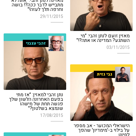
מאזינה לנתן זהבי: "אתה לא
מתבייש לדבר ככה?! בושה
וחרפה תלך לעזה!"
29/11/2015
מאזין זועם לנתן זהבי: "מי
השתגע? המדינה או אתה?!"
זהבי עצבני
03/11/2015
גבי גזית
נתן זהבי למאזין: "אז מתי
בפעם האחרונה הלשון שלך
פגשה תחת של מישהו
שנמצא בשלטון?"
17/08/2015
הישראלי המכוער - אב מספר
על בילוי ב-'מימדיון' שהפך
לסיוט