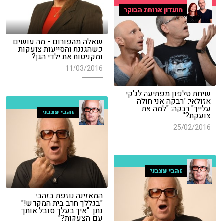
מועדון ארוחת הבוקר
שאלה מהפורום - מה עושים
כשהגננת והסייעות צועקות
ומקניטות את ילדי הגן?
11/03/2016
שיחת טלפון מפתיעה לג'קי
אזולאי: "רבקה אני חולה
עלייך" רבקה: "למה את
זהבי עצבני
צועקת?"
25/02/2016
זהבי עצבני
המאזינה נוזפת בזהבי:
"בגללך חרב בית המקדש!"
נתן: "איך בעלך סובל אותך
עם הצעקות?"