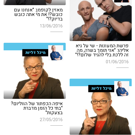
מאזין לקופמן: "אנחנו עם
כובש?! את מי אתה כובש
בדיוק?!"
13/06/2016
פרשת המעונות - שי על גיא
אליהו: "אני תומך בשרה, מה
מיכל דליות
זה ללכת בלי להגיד שלום?!"
01/06/2016
מיכל דליות
איפה הכפתור של הווליום?
"בתי כל הזמן מדברת
בצעקות"
27/05/2016