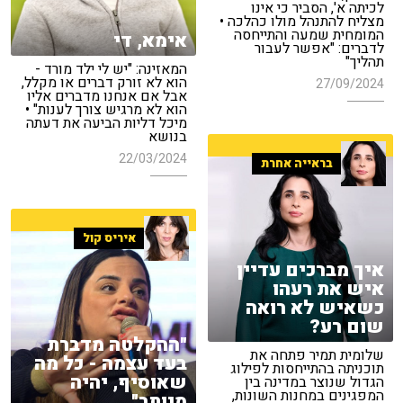
לכיתה א', הסביר כי אינו
מצליח להתנהל מולו כהלכה •
המומחית שמעה והתייחסה
אימא, די
לדברים: "אפשר לעבור
תהליך"
המאזינה: "יש לי ילד מורד -
הוא לא זורק דברים או מקלל,
27/09/2024
אבל אם אנחנו מדברים אליו
הוא לא מרגיש צורך לענות" •
מיכל דליות הביעה את דעתה
בנושא
22/03/2024
בראייה אחרת
איריס קול
איך מברכים עדיין
איש את רעהו
כשאיש לא רואה
שום רע?
"ההקלטה מדברת
שלומית תמיר פתחה את
בעד עצמה - כל מה
תוכניתה בהתייחסות לפילוג
שאוסיף, יהיה
הגדול שנוצר במדינה בין
המפגינים במחנות השונות,
מיותר"