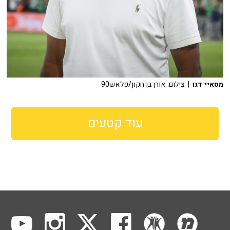
מסאיי דגו
| צילום: אורן בן חקון/פלאש90
עוד קטעים