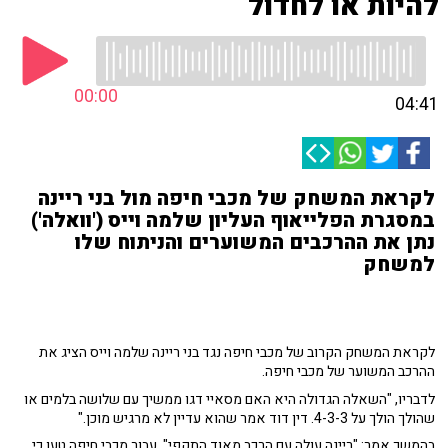
להיות או לחדול
00:00
04:41
לקראת המשחק של מכבי חיפה מול בני ריינה
במסגרת הפלייאוף העליון שלמה וייס ('וואלה')
נתן את ההרכבים המשוערים והניתוח שלו
למשחק
לקראת המשחק הקרוב של מכבי חיפה נגד בני ריינה שלמה וייס הציג את
ההרכב המשוער של מכבי חיפה.
לדבריו, "השאלה הגדולה היא האם מסאיי דגו ממשיך עם שלושה בלמים או
שהולך הולך על 4-3-3. דין דוד אמר שהוא עדיין לא מרגיש מוכן."
בהמשך אמר: "ריינה עולה עם הרכב מאוד התקפי". עבור מכבי חיפה טען כי