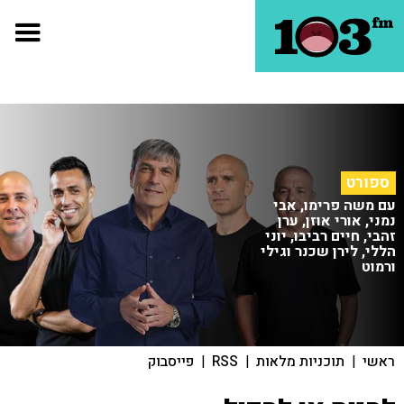
ספורט
עם משה פרימו, אבי
נמני, אורי אוזן, ערן
זהבי, חיים רביבו, יוני
הללי, לירן שכנר וגילי
ורמוט
ראשי
|
תוכניות מלאות
|
RSS
|
פייסבוק