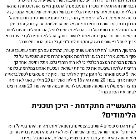
מרוכזת מחדרה עד גדרה. ייש כמה שכבות שהן משפיעות על האיכות,
הבטיחות וההתנהלות: משרד הפנים, מנהל התכנון, מייצר את תוכניות המתאר
הכלליות, נותנות את המדיניות הכללית גם של תשתיות ושל נושא המטרו, זה
ברמה הלאומית. זה לא זז מספיק מהר, כי כל פעם יש שר פנים חדש ומנהל
תכנון חדש, ועד שהם נכנסים פנימה אז יש או מלחמה או קורונה, עובר זמן
והם מתחלפים. בסופו של דבר הם לא מגיעים לטפל, הם מטפלים מהיום למחר
ובבעיות בוערות. הגוף הזה אמור לחשוב רחוק, אבל לא נותנים לו, כי היום הוא
צריך לטפל ביישובים בעזה, ותקנות לממ"דים, כל הזמן הוא בחלטורה".
בהמשך, הדגיש: "היו לנו חמש שנים קשות, התחלנו עם הקורונה שחשבו שזה
סוף העולם, אחרי זה הגענו למלחמת אוקראינה־רוסיה שהשפיעה על כל
העולם מבחינת המצב הכלכלי כי לא היה חומרי גלם, אוכל וחיטה. אחר כך
הריבית עלתה ושיבשה את כל מדינת ישראל, ועכשיו אנחנו במלחמה. כלומר
אלו 5 שנים שאתה כל הזמן צריך לאלתר בהן, ואין לך משאבים לטפל בראייה
לטווח ארוך. בעוד 20 שנה נהיה 16 מיליון ואולי גם 20 מיליון, ואני לא רואה
מהצד הממשלתי השקעה שמוכנים להשקיע במה שיהיה עוד 20 שנה. רוצים
לגזור את הסרט מחר".
התעשייה מתקדמת - היכן תוכנית
הלימודים?
"קח מהנדס שסיים 4 שנים בהצטיינות, תשאל אותו מה זה היתר בנייה? הוא
לא יודע", אמר ישראל בסיום השיחה."הוא לא יודע מהי תוכנית בניית ערים,
ולא משנה באיזו רמה, תכנונית, ביצועית, ניהולית, הוא מוגבל. באיגוד