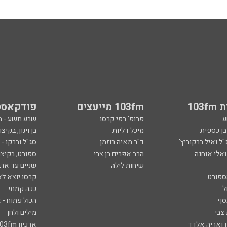
103
103fm מייעצים
פודקאסט
ע
פרופ' רפי קרסו
שבע תשע - 
ובן כספית
מיכל דליות
בן וינון, בקיצו
ל ואיל ברקוביץ'
ד"ר מאיה רוזמן
סג"ל וברקו -
ואלי אוחנה
הרב אפרים בן צבי
ספורט, בקיצו
שיחות לילה
שניים עד ארב
ספורט
קרסו יוצא לא
ל
ככה קמתי
סף
הכול פתוח - א
 צבי
מילים ולחן
ן ואריה אלדד
ארכיון 103fm