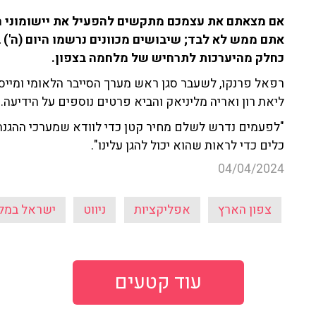
אם מצאתם את עצמכם מתקשים להפעיל את יישומוני הנ
אתם ממש לא לבד; שיבושים מכוונים נרשמו היום (ה')
כחלק מהיערכות לתרחיש של מלחמה בצפון.
רפאל פרנקו, לשעבר סגן ראש מערך הסייבר הלאומי ומייסד 
ליאת רון ואריה מליניאק והביא פרטים נוספים על הידיעה.
"לפעמים נדרש לשלם מחיר קטן כדי לוודא שמערכי ההגנה ש
כלים כדי לראות שהוא יכול להגן עלינו".
04/04/2024
צפון הארץ
אפליקציות
ניווט
ישראל במל
עוד קטעים