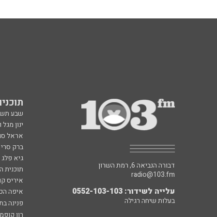
תוכניות fm
שבע תש
ינון מגל 
אראל סג"
ברק סרי 
גיא פלג
דבורה הנביאה 6, רמת השרון
תוכנית ה
radio@103.fm
איריס קו
עלייה לשידור: 0552-103-103
איפה הכ
בעלות שיחה רגילה
פנינה בת
רון קופמ