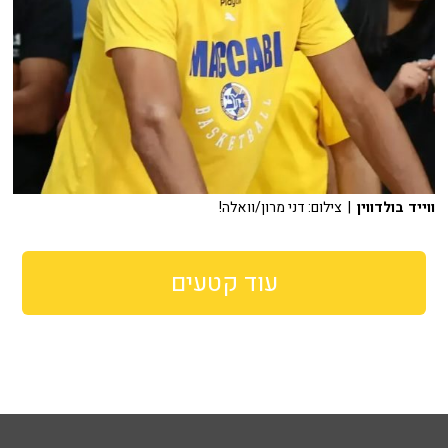
ווייד בולדווין
| צילום: דני מרון/וואלה!
עוד קטעים