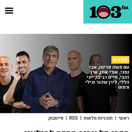
ספורט
עם משה פרימו, אבי
נמני, אורי אוזן, ערן
זהבי, חיים רביבו, יוני
הללי, לירן שכנר וגילי
ורמוט
ראשי
|
תוכניות מלאות
|
RSS
|
פייסבוק