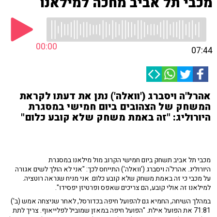
מכבי תל אביב מחכה למילאנו
00:00
07:44
אהרל'ה ויסברג ('וואלה') נתן את דעתו לקראת
המשחק של הצהובים ביום חמישי במסגרת
היורוליג: "זה באמת משחק שלא קובע כלום"
מכבי תל אביב תשחק ביום חמישי הקרוב מול מילאנו במסגרת
היורוליג. אהרל'ה ויסברג ('וואלה') התייחס לכך: "אני לא הולך לשים אגורה
על מכבי כי זה באמת משחק שלא קובע כלום. אני מניח שנראה רוטציה.
למילאנו זה אולי קובע, הם צריכים שאפס ופרטיזן יפסידו".
במהלך השיחה, החמיא גם להפועל חיפה בכדורסל, לאחר שניצחה אמש (ב')
71:81 את הפועל אילת. "הפועל חיפה במאזן שמוביל לפלייאוף. צריך לתת