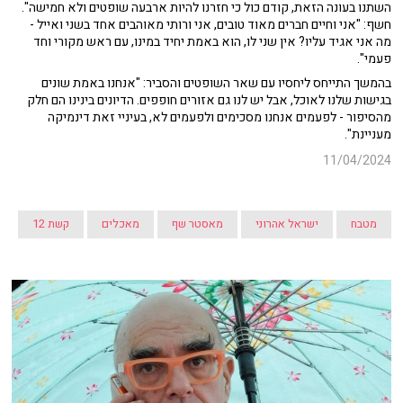
השתנו בעונה הזאת, קודם כול כי חזרנו להיות ארבעה שופטים ולא חמישה".
חשף: "אני וחיים חברים מאוד טובים, אני ורותי מאוהבים אחד בשני ואייל -
מה אני אגיד עליו? אין שני לו, הוא באמת יחיד במינו, עם ראש מקורי וחד
פעמי".
בהמשך התייחס ליחסיו עם שאר השופטים והסביר: "אנחנו באמת שונים
בגישות שלנו לאוכל, אבל יש לנו גם אזורים חופפים. הדיונים בינינו הם חלק
מהסיפור - לפעמים אנחנו מסכימים ולפעמים לא, בעיניי זאת דינמיקה
מעניינת".
11/04/2024
מטבח
ישראל אהרוני
מאסטר שף
מאכלים
קשת 12