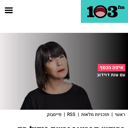
איפה הכסף
עם ענת דוידוב
ראשי
|
תוכניות מלאות
|
RSS
|
פייסבוק