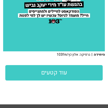
היחידה
| גרפיקה: אלון כץ/103fm
עוד קטעים