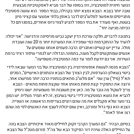
הנוער חיונית למוטיבציה, וזה בסופו של דבר מביא לאפקטיביות מבצעית
טובה יותר בצבא. הצבא נמצא יותר בקהילה, בבתי הספר. הוא עושה פסטיבלי
מתגייסים ומאפשר למלש"בים לדבר באופן בלתי אמצעי עם קציני מיון
בשטח, ואף מעודד את בתי הספר להגיע לצווי גיוס אחודים, במסגרתם כל
הכיתה מגיעה יחד".
בתגובה לדברים, חלקה עורכת הדין יעקב גביש מניסיונה והדגישה: "אני יכולה
להעיד על ההתקדמות כמי שמכירה את המערכת יותר מ־20 שנה ועובדת
מולה. עדיין יש קשיים ואתגרים. הרבה פעמים אנחנו שומעים על
אנשים שמתקשים לקבל מענה, בתמונה הגדולה יש לגמרי שיפור רציני ברמת
השירות. אני גם יודעת לומר עד כמה המוטיבציה משפיעה".
"הצבא מנסה לעשות אופטימיזציה בין המוטיבציה של בני הנוער שבאה לידי
ביטוי בשאלון ההעדפות, לבין הצורך של הצבא והנתונים האישיים", הסכים
תא"ל (מיל') ערן שני. "אם מלש"ב מתאים בנתוניו הרבה יותר ממישהו אחר,
ורוצה את התפקיד קצת פחות מאותו אחד שקצת פחות מתאים - הצבא
צריך לשקול מה גובר על מה. כאן אין תשובות חד משמעיות. ישנו ניסיון
להביא את נושא המוטיבציה לידי ביטוי בשיבוץ, זה לא תמיד מצליח. יש המון
בני נוער שלא מקבלים את מה שהם רוצים בעדיפות הראשונה או השנייה.
הצבא הוא גוף גדול ומורכב, ואין שום יכולת לשבץ את האנשים לפי מה שהם
רצו אחד לאחד".
בסיום, הבהיר: "גם המערך הקרבי זקוק לחיילים מאוד איכותיים. הצבא בונה
על החיילים האלה שיהיו דור הפיקוד הבא של צה"ל. פורום מטכ"ל של הצבא