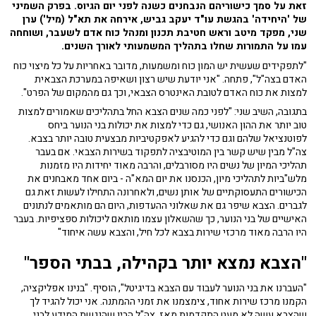
זאת על סמך כישוריהם הנבחנים כשנה לפני יום הגיוס. בפרק השמיני
של 'היחידה' בהגשת עו"ד יעקב גביש, אירחה את תא"ל (מיל') ערן
שני, מפקד מיטב וראש חטיבת תכנון ומנהל כוח אדם לשעבר, ושוחחה
עמו על התמורות שחלו בתהליך המשמעותי לאורך השנים.
"לתפקידים שעשית יש המון כוח ומשמעות, מדובר באחריות על כל מיצוי כוח
האדם בצה"ל", פתחה. "אני יודעת שיש רצון ושאיפה במערכת הצבאית
למצות את כוח האדם לטובת האינטרס הצבאי, וכך גם מהמקום של הפרט".
בתגובה, השיב שני: "לפני כמה שנים הצבא החל בתהליכים שאמורים למצות
טוב יותר את ההון האנושי, גם כדי למצות את יכולות בני הנוער ביחס
לפוטנציאל שלהם וגם כדי להגיע לאפקטיביות מבצעית טובה יותר בצבא.
צה"ל מבין שיש קשר בין המוטיבציה לתפקוד בשירות הצבאי. אם בעבר
תהליכי המיון של נשים היו מסורבלים, והרבה מאוד יחידות היו מזמנות
מלש"ביות לתהליכי מיון, הכנסנו את יום המא"ה - ביום אחד מאבחנים את
הכישורים התעסוקתיים של אותן נשים, ולאחרונה התחילו לעשות זאת גם
לגברים. הצבא שיפר גם את שאלוני ההעדפות, היום הם מותאמים לנתונים
האישיים של בני הנוער, כך שהשאלון עצמו מותאם ליכולות ספציפיות. בעבר
היו הרבה מאוד מרכזי שירות בצבא לכל חיל, והצבא עשה איחוד"
"הצבא נמצא יותר בקהילה, בבתי הספר"
"העברנו את בני הנוער לעבוד עם הצבא בדיגיטל", הוסיף. "בנינו אפליקציה,
הקמנו מרכז שירות אחוד, צימצמנו את זמני ההמתנה. אני יכול להגיד לך
שהצבא עשה לא מעט התקדמות מאז. צה"ל הבין שהנגשת המידע לבני