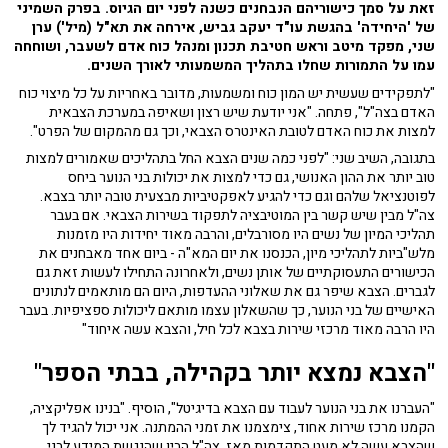
זאת על סמך כישוריהם הנבחנים כשנה לפני יום הגיוס. בפרק השמיני
של 'היחידה' בהגשת עו"ד יעקב גביש, אירחה את תא"ל (מיל') ערן
שני, מפקד מיטב וראש חטיבת תכנון ומנהל כוח אדם לשעבר, ושוחחה
עמו על התמורות שחלו בתהליך המשמעותי לאורך השנים.
"לתפקידים שעשית יש המון כוח ומשמעות, מדובר באחריות על כל מיצוי כוח
האדם בצה"ל", פתחה. "אני יודעת שיש רצון ושאיפה במערכת הצבאית
למצות את כוח האדם לטובת האינטרס הצבאי, וכך גם מהמקום של הפרט".
בתגובה, השיב שני: "לפני כמה שנים הצבא החל בתהליכים שאמורים למצות
טוב יותר את ההון האנושי, גם כדי למצות את יכולות בני הנוער ביחס
לפוטנציאל שלהם וגם כדי להגיע לאפקטיביות מבצעית טובה יותר בצבא.
צה"ל מבין שיש קשר בין המוטיבציה לתפקוד בשירות הצבאי. אם בעבר
תהליכי המיון של נשים היו מסורבלים, והרבה מאוד יחידות היו מזמנות
מלש"ביות לתהליכי מיון, הכנסנו את יום המא"ה - ביום אחד מאבחנים את
הכישורים התעסוקתיים של אותן נשים, ולאחרונה התחילו לעשות זאת גם
לגברים. הצבא שיפר גם את שאלוני ההעדפות, היום הם מותאמים לנתונים
האישיים של בני הנוער, כך שהשאלון עצמו מותאם ליכולות ספציפיות. בעבר
היו הרבה מאוד מרכזי שירות בצבא לכל חיל, והצבא עשה איחוד"
"הצבא נמצא יותר בקהילה, בבתי הספר"
"העברנו את בני הנוער לעבוד עם הצבא בדיגיטל", הוסיף. "בנינו אפליקציה,
הקמנו מרכז שירות אחוד, צימצמנו את זמני ההמתנה. אני יכול להגיד לך
שהצבא עשה לא מעט התקדמות מאז. צה"ל הבין שהנגשת המידע לבני