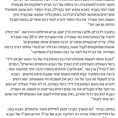
הנוער חיונית למוטיבציה, וזה בסופו של דבר מביא לאפקטיביות מבצעית
טובה יותר בצבא. הצבא נמצא יותר בקהילה, בבתי הספר. הוא עושה פסטיבלי
מתגייסים ומאפשר למלש"בים לדבר באופן בלתי אמצעי עם קציני מיון
בשטח, ואף מעודד את בתי הספר להגיע לצווי גיוס אחודים, במסגרתם כל
הכיתה מגיעה יחד".
בתגובה לדברים, חלקה עורכת הדין יעקב גביש מניסיונה והדגישה: "אני יכולה
להעיד על ההתקדמות כמי שמכירה את המערכת יותר מ־20 שנה ועובדת
מולה. עדיין יש קשיים ואתגרים. הרבה פעמים אנחנו שומעים על
אנשים שמתקשים לקבל מענה, בתמונה הגדולה יש לגמרי שיפור רציני ברמת
השירות. אני גם יודעת לומר עד כמה המוטיבציה משפיעה".
"הצבא מנסה לעשות אופטימיזציה בין המוטיבציה של בני הנוער שבאה לידי
ביטוי בשאלון ההעדפות, לבין הצורך של הצבא והנתונים האישיים", הסכים
תא"ל (מיל') ערן שני. "אם מלש"ב מתאים בנתוניו הרבה יותר ממישהו אחר,
ורוצה את התפקיד קצת פחות מאותו אחד שקצת פחות מתאים - הצבא
צריך לשקול מה גובר על מה. כאן אין תשובות חד משמעיות. ישנו ניסיון
להביא את נושא המוטיבציה לידי ביטוי בשיבוץ, זה לא תמיד מצליח. יש המון
בני נוער שלא מקבלים את מה שהם רוצים בעדיפות הראשונה או השנייה.
הצבא הוא גוף גדול ומורכב, ואין שום יכולת לשבץ את האנשים לפי מה שהם
רצו אחד לאחד".
בסיום, הבהיר: "גם המערך הקרבי זקוק לחיילים מאוד איכותיים. הצבא בונה
על החיילים האלה שיהיו דור הפיקוד הבא של צה"ל. פורום מטכ"ל של הצבא