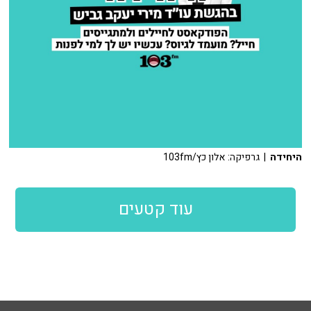
היחידה
| גרפיקה: אלון כץ/103fm
עוד קטעים