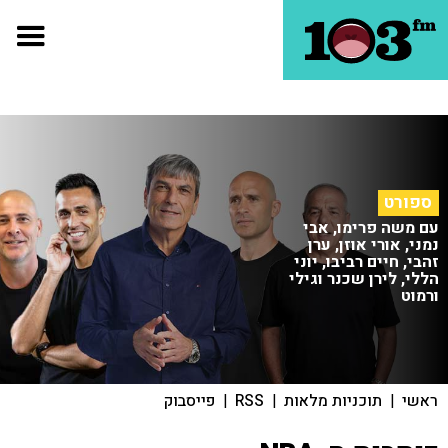
ספורט
עם משה פרימו, אבי
נמני, אורי אוזן, ערן
זהבי, חיים רביבו, יוני
הללי, לירן שכנר וגילי
ורמוט
ראשי
|
תוכניות מלאות
|
RSS
|
פייסבוק