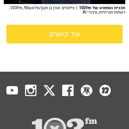
תכנית הספורט של 103fm
| צילומים: אורן בן חקון/פלאש90, 103fm,
רשתות חברתיות, עיבודי AI
עוד קטעים