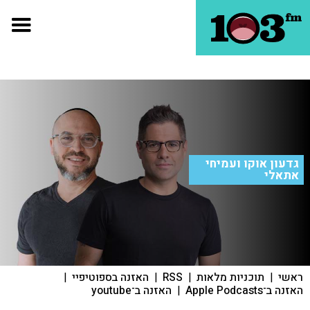
גדעון אוקו ועמיחי
אתאלי
ראשי
|
תוכניות מלאות
|
RSS
|
האזנה בספוטיפיי
|
האזנה ב־Apple Podcasts
|
האזנה ב־youtube