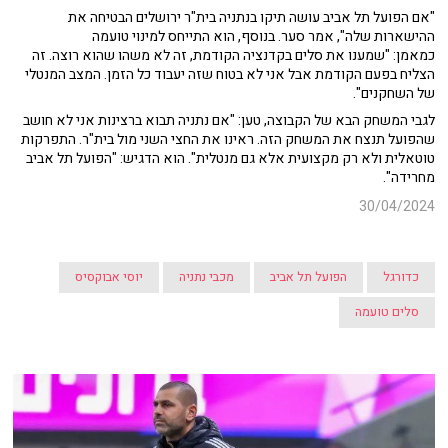
"אם הפועל תל אביב עושה תיקו בנתניה בית"ר ירושלים הבטיחה את
ההישארות שלה", אמר סער. בנוסף, הוא התייחס למינוי טועמה
כמאמן: "שמענו את סלים בקדנציה הקודמת, זה לא משהו שהוא רוצה. זה
הצליח בפעם הקודמת אבל אני לא בטוח שזה יעבוד כל הזמן. המצב המנטלי
של השחקנים".
לגבי המשחק הבא של הקבוצה, טען: "אם נתניה תבוא ברצינות אני לא חושב
שהפועל תנצח את המשחק הזה. ראינו את החצי השני מול בית"ר. התפרקות
טוטאלית ולא רק מקצועית אלא גם מנטלית". הוא הדגיש: "הפועל תל אביב
מחרידה".
30/04/2024
כדורגל
הפועל תל אביב
מכבי נתניה
יוסי אבוקסיס
סלים טועמה