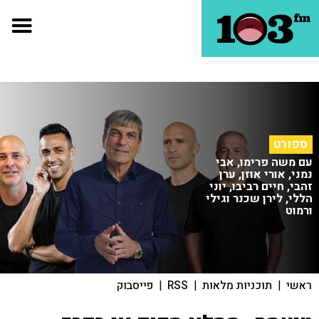
ספורט
עם משה פרימו, אבי
נמני, אורי אוזן, ערן
זהבי, חיים רביבו, יוני
הללי, לירן שכנר וגילי
ורמוט
ראשי
|
תוכניות מלאות
|
RSS
|
פייסבוק